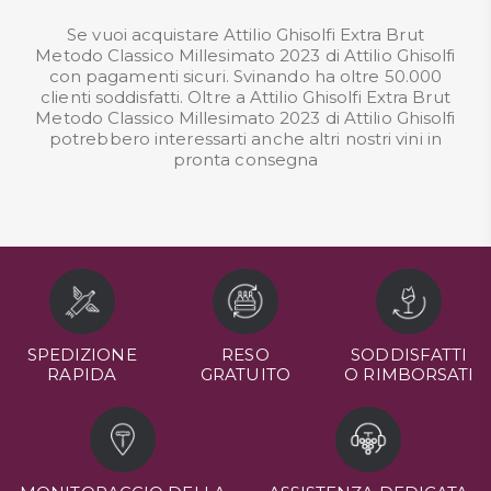
Se vuoi acquistare Attilio Ghisolfi Extra Brut
Metodo Classico Millesimato 2023 di Attilio Ghisolfi
con pagamenti sicuri. Svinando ha oltre 50.000
clienti soddisfatti. Oltre a Attilio Ghisolfi Extra Brut
Metodo Classico Millesimato 2023 di Attilio Ghisolfi
potrebbero interessarti anche altri nostri
vini in
pronta consegna
SPEDIZIONE
RESO
SODDISFATTI
RAPIDA
GRATUITO
O RIMBORSATI