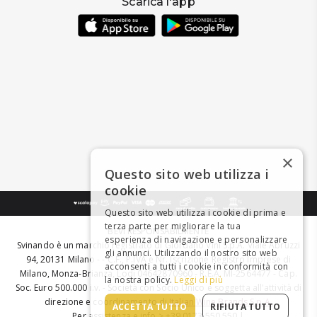
Scarica l'app
×
Questo sito web utilizza i
cookie
Questo sito web utilizza i cookie di prima e
terza parte per migliorare la tua
BEVI RESPONSABILMENTE
esperienza di navigazione e personalizzare
Svinando è un marchio registrato di Giordano Vini S.p.A. Viale Abruzzi
gli annunci. Utilizzando il nostro sito web
94, 20131 Milano - - C.F., P.IVA e Nr. Iscrizione Registro Imprese di
acconsenti a tutti i cookie in conformità con
Milano, Monza-Brianza, Lodi 04642870960 - R.E.A. MI-2564477 - Cap.
la nostra policy.
Leggi di più
Soc. Euro 500.000 i.v. - Società con Socio Unico e soggetta all'attività di
direzione e coordinamento di
Italian Wine Brands S.p.A.
ACCETTA TUTTO
RIFIUTA TUTTO
Per assistenza e info > +39 0173 550 550 |