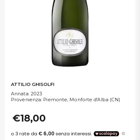
DISPENSA
TUTTO A
-30%
Accedi
Gift
Card
ATTILIO GHISOLFI
Preferiti
Annata
: 2023
Provenienza
: Piemonte, Monforte d'Alba (CN)
Blog
€18,00