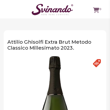
0
TUTTI I
VINI
Attilio Ghisolfi Extra Brut Metodo
VINI ROSSI
Classico Millesimato 2023.
VINI
BIANCHI
VINI
ROSATI
BOLLICINE
CAVEAU
SPIRITS
BIRRE