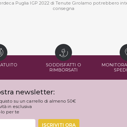
 Verdeca Puglia IGP 2022 di Tenute Girolamo potrebbero inter
consegna
RATUITO
SODDISFATTI O
MONITORA
RIMBORSATI
SPED
stra newsletter:
quisto su un carrello di almeno 50€
tà in esclusiva
olo per te
ISCRIVITI ORA