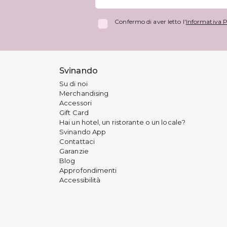
Confermo di aver letto l'
Informativa P
Svinando
Su di noi
Merchandising
Accessori
Gift Card
Hai un hotel, un ristorante o un locale?
Svinando App
Contattaci
Garanzie
Blog
Approfondimenti
Accessibilità