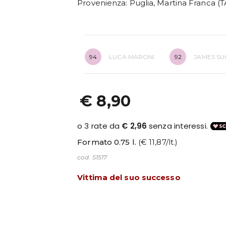
Provenienza
: Puglia, Martina Franca (T
94
LUCA MARONI
92
JAMES SU
€ 8,90
Formato 0.75 l.
(€ 11,87/lt.)
cod. S1517
Vittima del suo successo