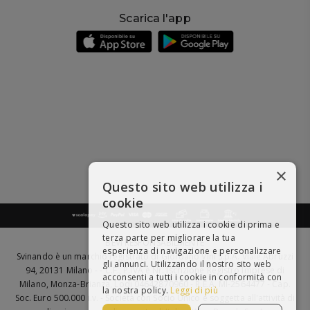
Scarica l'app
×
Questo sito web utilizza i
cookie
Questo sito web utilizza i cookie di prima e
terza parte per migliorare la tua
BEVI RESPONSABILMENTE
esperienza di navigazione e personalizzare
Svinando è un marchio registrato di Giordano Vini S.p.A. Viale Abruzzi
gli annunci. Utilizzando il nostro sito web
94, 20131 Milano - - C.F., P.IVA e Nr. Iscrizione Registro Imprese di
acconsenti a tutti i cookie in conformità con
Milano, Monza-Brianza, Lodi 04642870960 - R.E.A. MI-2564477 - Cap.
la nostra policy.
Leggi di più
Soc. Euro 500.000 i.v. - Società con Socio Unico e soggetta all'attività di