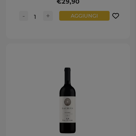
€29,90
-
+
AGGIUNGI