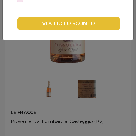
Confermo di aver letto l'
Informativa Privacy per la Newsletter
DISPENSA
e di essere maggiorenne
TUTTO A
-30%
VOGLIO LO SCONTO
Accedi
Gift
Card
Preferiti
Blog
LE FRACCE
Provenienza
: Lombardia, Casteggio (PV)