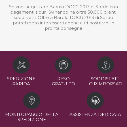
Se vuoi acquistare Barolo DOCG 2013 di Sordo con
pagamenti sicuri. Svinando ha oltre 50.000 clienti
soddisfatti. Oltre a Barolo DOCG 2013 di Sordo
potrebbero interessarti anche altri nostri
vini in
pronta consegna
SPEDIZIONE
RESO
SODDISFATTI
RAPIDA
GRATUITO
O RIMBORSATI
MONITORAGGIO DELLA
ASSISTENZA DEDICATA
SPEDIZIONE