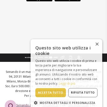
×
Questo sito web utilizza i
cookie
Questo sito web utilizza i cookie di prima e
terza parte per migliorare la tua
BEVI RESPONSABILMENTE
esperienza di navigazione e personalizzare
Svinando è un marchio registrato di Giordano Vini S.p.A. Viale Abruzzi
gli annunci. Utilizzando il nostro sito web
94, 20131 Milano - - C.F., P.IVA e Nr. Iscrizione Registro Imprese di
acconsenti a tutti i cookie in conformità con
Milano, Monza-Brianza, Lodi 04642870960 - R.E.A. MI-2564477 - Cap.
la nostra policy.
Leggi di più
Soc. Euro 500.000 i.v. - Società con Socio Unico e soggetta all'attività di
direzione e coordinamento di
Italian Wine Brands S.p.A.
ACCETTA TUTTO
RIFIUTA TUTTO
Per assistenza e info > +39 0173 550 550 |
customer.service@svinando.com
MOSTRA DETTAGLI E PERSONALIZZA
DE -
Svinando.de
| AT -
Svinando.at
| UK -
Svinando.co.uk
| FR -