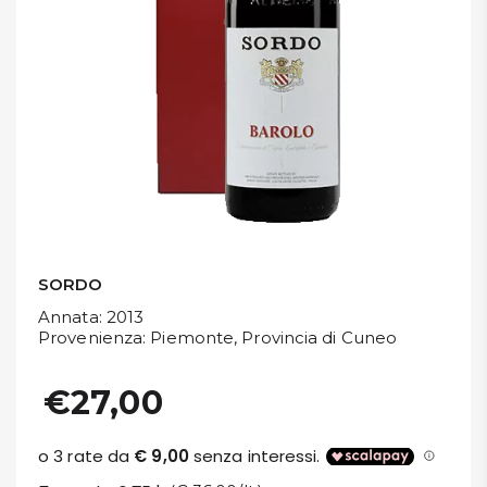
DISPENSA
TUTTO A
-30%
Accedi
Gift
Card
SORDO
Annata
: 2013
Preferiti
Provenienza
: Piemonte, Provincia di Cuneo
Blog
€27,00