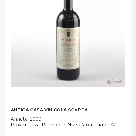
DISPENSA
TUTTO A
-30%
Accedi
Gift
Card
Preferiti
Blog
ANTICA CASA VINICOLA SCARPA
Annata
: 2009
Provenienza
: Piemonte, Nizza Monferrato (AT)