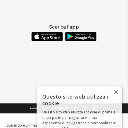
Scarica l'app
×
Questo sito web utilizza i
cookie
Questo sito web utilizza i cookie di prima e
terza parte per migliorare la tua
BEVI RESPONSABILMENTE
esperienza di navigazione e personalizzare
Svinando è un marchio registrato di Giordano Vini S.p.A. Viale Abruzzi