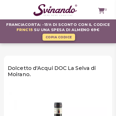
0
FRANCIACORTA: -15% DI SCONTO CON IL CODICE
FRNC15
SU UNA SPESA DI ALMENO 69€
TUTTI I
VINI
COPIA CODICE
VINI ROSSI
VINI
BIANCHI
Dolcetto d'Acqui DOC La Selva di
Moirano.
VINI
ROSATI
BOLLICINE
CAVEAU
SPIRITS
BIRRE