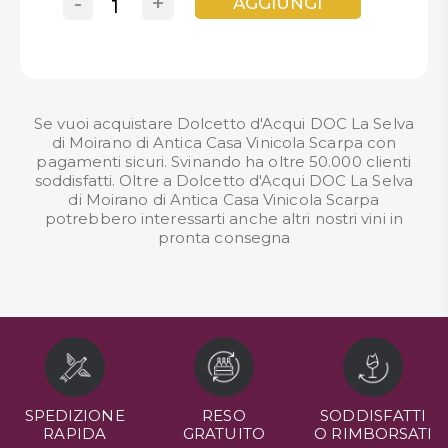
-
+
AGGIUNGI
Se vuoi acquistare Dolcetto d'Acqui DOC La Selva
di Moirano di Antica Casa Vinicola Scarpa con
pagamenti sicuri. Svinando ha oltre 50.000 clienti
soddisfatti. Oltre a Dolcetto d'Acqui DOC La Selva
di Moirano di Antica Casa Vinicola Scarpa
potrebbero interessarti anche altri nostri
vini in
pronta consegna
SPEDIZIONE
RESO
SODDISFATTI
RAPIDA
GRATUITO
O RIMBORSATI