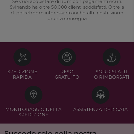
Se vuoi acquistare di Rum con pagamenti sicuri.
Svinando ha oltre 50.000 clienti soddisfatti. Oltre a
di potrebbero interessarti anche altri nostri
vini in
pronta consegna
SPEDIZIONE
RESO
SODDISFATTI
RAPIDA
GRATUITO
O RIMBORSATI
MONITORAGGIO DELLA
ASSISTENZA DEDICATA
SPEDIZIONE
Succede solo nella nostra