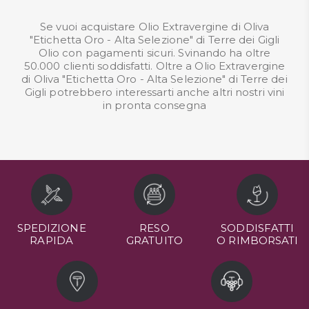
Se vuoi acquistare Olio Extravergine di Oliva
"Etichetta Oro - Alta Selezione" di Terre dei Gigli
Olio con pagamenti sicuri. Svinando ha oltre
50.000 clienti soddisfatti. Oltre a Olio Extravergine
di Oliva "Etichetta Oro - Alta Selezione" di Terre dei
Gigli potrebbero interessarti anche altri nostri
vini
in pronta consegna
SPEDIZIONE
RESO
SODDISFATTI
RAPIDA
GRATUITO
O RIMBORSATI