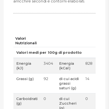
arricchire secondi e contorni elaborati.
Valori
Nutrizionali
Valori medi per 100g di prodotto
Energia
3404
Energia
828
(kJ)
(kCal)
Grassi (g)
92
di cui acidi
14
grassi
saturi (g)
Carboidrati
0
di cui
0
(g)
Zuccheri
(g)