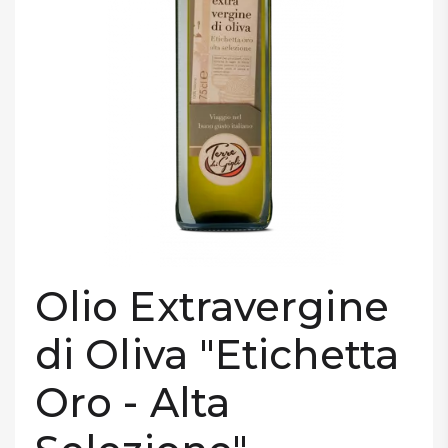
Confermo di aver letto l'
Informativa Privacy per la Newsletter
DISPENSA
e di essere maggiorenne
TUTTO A
VOGLIO LO SCONTO
-30%
Accedi
Gift
Card
Olio Extravergine
Preferiti
di Oliva "Etichetta
Blog
Oro - Alta