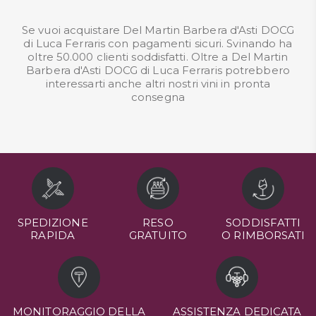
Se vuoi acquistare Del Martin Barbera d'Asti DOCG
di Luca Ferraris con pagamenti sicuri. Svinando ha
oltre 50.000 clienti soddisfatti. Oltre a Del Martin
Barbera d'Asti DOCG di Luca Ferraris potrebbero
interessarti anche altri nostri
vini in pronta
consegna
SPEDIZIONE
RESO
SODDISFATTI
RAPIDA
GRATUITO
O RIMBORSATI
MONITORAGGIO DELLA
ASSISTENZA DEDICATA