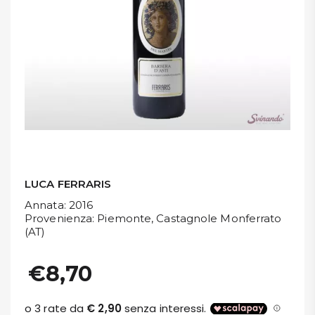
DISPENSA
TUTTO A
-30%
Accedi
Gift
Card
LUCA FERRARIS
Annata
: 2016
Preferiti
Provenienza
: Piemonte, Castagnole Monferrato
(AT)
Blog
€8,70