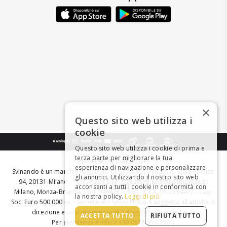
×
Questo sito web utilizza i
cookie
Questo sito web utilizza i cookie di prima e
terza parte per migliorare la tua
BEVI RESPONSABILMENTE
esperienza di navigazione e personalizzare
Svinando è un marchio registrato di Giordano Vini S.p.A. Viale Abruzzi
gli annunci. Utilizzando il nostro sito web
94, 20131 Milano - - C.F., P.IVA e Nr. Iscrizione Registro Imprese di
acconsenti a tutti i cookie in conformità con
Milano, Monza-Brianza, Lodi 04642870960 - R.E.A. MI-2564477 - Cap.
la nostra policy.
Leggi di più
Soc. Euro 500.000 i.v. - Società con Socio Unico e soggetta all'attività di
direzione e coordinamento di
Italian Wine Brands S.p.A.
ACCETTA TUTTO
RIFIUTA TUTTO
Per assistenza e info > +39 0173 550 550 |