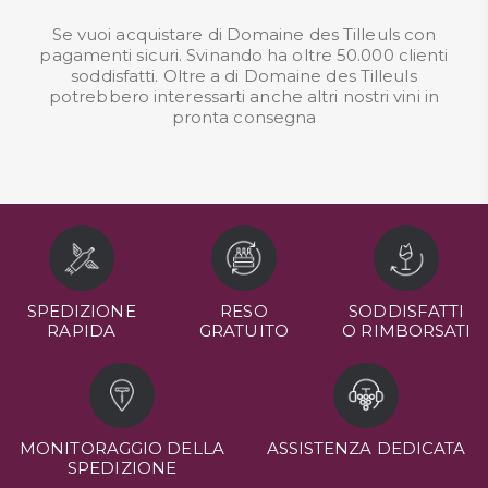
Se vuoi acquistare di Domaine des Tilleuls con
pagamenti sicuri. Svinando ha oltre 50.000 clienti
soddisfatti. Oltre a di Domaine des Tilleuls
potrebbero interessarti anche altri nostri
vini in
pronta consegna
SPEDIZIONE
RESO
SODDISFATTI
RAPIDA
GRATUITO
O RIMBORSATI
MONITORAGGIO DELLA
ASSISTENZA DEDICATA
SPEDIZIONE