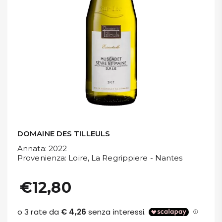
DISPENSA
TUTTO A
-30%
Accedi
Gift
Card
DOMAINE DES TILLEULS
Preferiti
Annata
: 2022
Provenienza
: Loire, La Regrippiere - Nantes
Blog
€12,80