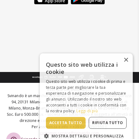
×
Questo sito web utilizza i
cookie
Questo sito web utilizza i cookie di prima e
terza parte per migliorare la tua
BEVI RESPONSABILMENTE
esperienza di navigazione e personalizzare
Svinando è un marchio registrato di Giordano Vini S.p.A. Viale Abruzzi
gli annunci. Utilizzando il nostro sito web
94, 20131 Milano - - C.F., P.IVA e Nr. Iscrizione Registro Imprese di
acconsenti a tutti i cookie in conformità con
Milano, Monza-Brianza, Lodi 04642870960 - R.E.A. MI-2564477 - Cap.
la nostra policy.
Leggi di più
Soc. Euro 500.000 i.v. - Società con Socio Unico e soggetta all'attività di
direzione e coordinamento di
Italian Wine Brands S.p.A.
ACCETTA TUTTO
RIFIUTA TUTTO
Per assistenza e info > +39 0173 550 550 |
customer.service@svinando.com
MOSTRA DETTAGLI E PERSONALIZZA