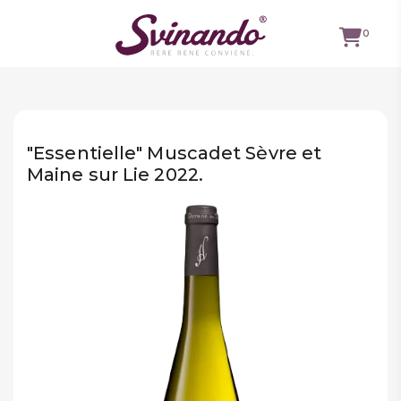
0
TUTTI I
VINI
"Essentielle" Muscadet Sèvre et
VINI ROSSI
Maine sur Lie 2022.
VINI
BIANCHI
VINI
ROSATI
BOLLICINE
CAVEAU
SPIRITS
BIRRE