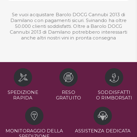
Se vuoi acquistare Barolo DOCG Cannubi 2013 di
Damilano con pagamenti sicuri. Svinando ha oltre
50.000 clienti soddisfatti. Oltre a Barolo DOCG
Cannubi 2013 di Damilano potrebbero interessarti
anche altri nostri
vini in pronta consegna
SPEDIZIONE
RESO
SODDISFATTI
RAPIDA
GRATUITO
O RIMBORSATI
MONITORAGGIO DELLA
ASSISTENZA DEDICATA
SPEDIZIONE