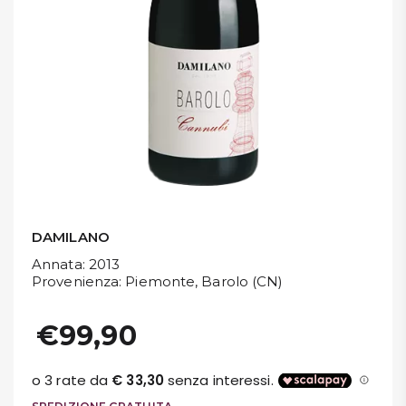
DISPENSA
TUTTO A
-30%
Accedi
Gift
Card
DAMILANO
Annata
: 2013
Preferiti
Provenienza
: Piemonte, Barolo (CN)
Blog
€99,90