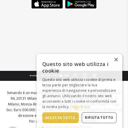
×
Questo sito web utilizza i
cookie
Questo sito web utilizza i cookie di prima e
terza parte per migliorare la tua
BEVI RESPONSABILMENTE
esperienza di navigazione e personalizzare
Svinando è un marchio registrato di Giordano Vini S.p.A. Viale Abruzzi
gli annunci. Utilizzando il nostro sito web
94, 20131 Milano - - C.F., P.IVA e Nr. Iscrizione Registro Imprese di
acconsenti a tutti i cookie in conformità con
Milano, Monza-Brianza, Lodi 04642870960 - R.E.A. MI-2564477 - Cap.
la nostra policy.
Leggi di più
Soc. Euro 500.000 i.v. - Società con Socio Unico e soggetta all'attività di
direzione e coordinamento di
Italian Wine Brands S.p.A.
ACCETTA TUTTO
RIFIUTA TUTTO
Per assistenza e info > +39 0173 550 550 |
customer.service@svinando.com