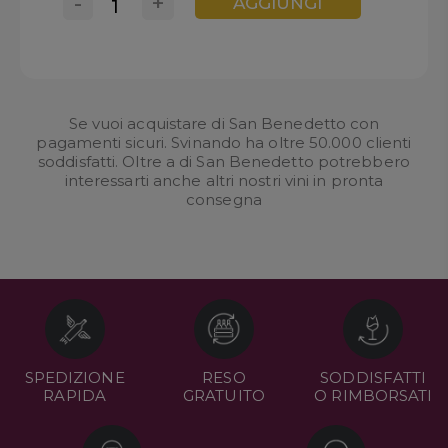
-
+
AGGIUNGI
Se vuoi acquistare di San Benedetto con
pagamenti sicuri. Svinando ha oltre 50.000 clienti
soddisfatti. Oltre a di San Benedetto potrebbero
interessarti anche altri nostri
vini in pronta
consegna
SPEDIZIONE
RESO
SODDISFATTI
RAPIDA
GRATUITO
O RIMBORSATI