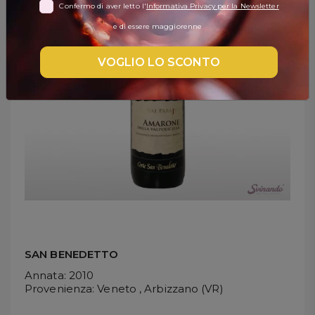
Confermo di aver letto l'
Informativa Privacy per la Newsletter
DISPENSA
e di essere maggiorenne
TUTTO A
-30%
VOGLIO LO SCONTO
Accedi
Gift
Card
Preferiti
Blog
SAN BENEDETTO
Annata
: 2010
Provenienza
: Veneto , Arbizzano (VR)