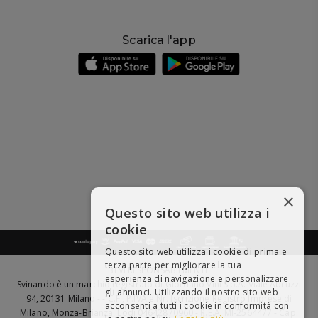
Scarica l'app
×
Questo sito web utilizza i
cookie
Questo sito web utilizza i cookie di prima e
terza parte per migliorare la tua
BEVI RESPONSABILMENTE
esperienza di navigazione e personalizzare
Svinando è un marchio registrato di Giordano Vini S.p.A. Viale Abruzzi
gli annunci. Utilizzando il nostro sito web
94, 20131 Milano - - C.F., P.IVA e Nr. Iscrizione Registro Imprese di
acconsenti a tutti i cookie in conformità con
Milano, Monza-Brianza, Lodi 04642870960 - R.E.A. MI-2564477 - Cap.