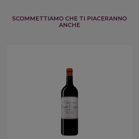
90
Robert Parker
SCOMMETTIAMO CHE TI PIACERANNO
93
James Suckling
ANCHE
16
Jancis Robinson
94
Wine Enthusiast
91
Wine Spectator
91
Decanter