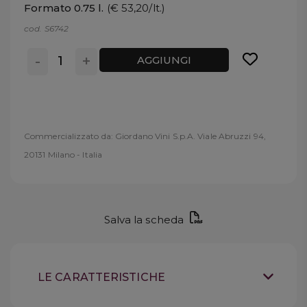
Formato 0.75 l.
(€ 53,20/lt.)
cod. S6742
-
+
AGGIUNGI
Commercializzato da: Giordano Vini S.p.A. Viale Abruzzi 94,
20131 Milano - Italia
Salva la scheda
LE CARATTERISTICHE