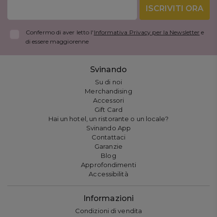
ISCRIVITI ORA
Confermo di aver letto l'
Informativa Privacy per la Newsletter
e
di essere maggiorenne
Svinando
Su di noi
Merchandising
Accessori
Gift Card
Hai un hotel, un ristorante o un locale?
Svinando App
Contattaci
Garanzie
Blog
Approfondimenti
Accessibilità
Informazioni
Condizioni di vendita