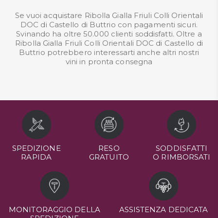
Se vuoi acquistare Ribolla Gialla Friuli Colli Orientali
DOC di Castello di Buttrio con pagamenti sicuri.
Svinando ha oltre 50.000 clienti soddisfatti. Oltre a
Ribolla Gialla Friuli Colli Orientali DOC di Castello di
Buttrio potrebbero interessarti anche altri nostri
vini in pronta consegna
SPEDIZIONE
RESO
SODDISFATTI
RAPIDA
GRATUITO
O RIMBORSATI
MONITORAGGIO DELLA
ASSISTENZA DEDICATA