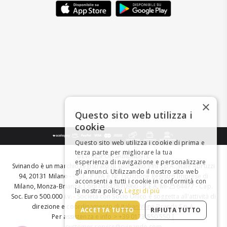
×
Questo sito web utilizza i
cookie
Questo sito web utilizza i cookie di prima e
terza parte per migliorare la tua
BEVI RESPONSABILMENTE
esperienza di navigazione e personalizzare
Svinando è un marchio registrato di Giordano Vini S.p.A. Viale Abruzzi
gli annunci. Utilizzando il nostro sito web
94, 20131 Milano - - C.F., P.IVA e Nr. Iscrizione Registro Imprese di
acconsenti a tutti i cookie in conformità con
Milano, Monza-Brianza, Lodi 04642870960 - R.E.A. MI-2564477 - Cap.
la nostra policy.
Leggi di più
Soc. Euro 500.000 i.v. - Società con Socio Unico e soggetta all'attività di
direzione e coordinamento di
Italian Wine Brands S.p.A.
ACCETTA TUTTO
RIFIUTA TUTTO
Per assistenza e info > +39 0173 550 550 |
customer.service@svinando.com