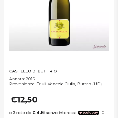
DISPENSA
TUTTO A
-30%
Accedi
Gift
Card
CASTELLO DI BUTTRIO
Preferiti
Annata
: 2016
Provenienza
: Friuli-Venezia Giulia, Buttrio (UD)
Blog
€12,50