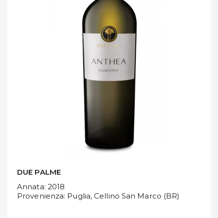
DISPENSA
TUTTO A
-30%
Accedi
Gift
Card
Preferiti
Blog
DUE PALME
Annata
: 2018
Provenienza
: Puglia, Cellino San Marco (BR)