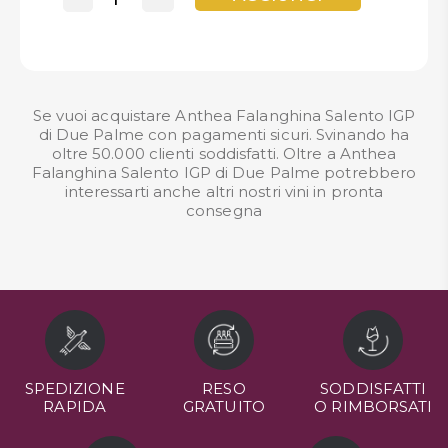
Se vuoi acquistare Anthea Falanghina Salento IGP
di Due Palme con pagamenti sicuri. Svinando ha
oltre 50.000 clienti soddisfatti. Oltre a Anthea
Falanghina Salento IGP di Due Palme potrebbero
interessarti anche altri nostri
vini in pronta
consegna
SPEDIZIONE
RESO
SODDISFATTI
RAPIDA
GRATUITO
O RIMBORSATI