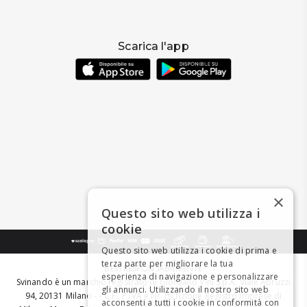
Scarica l'app
×
Questo sito web utilizza i
cookie
Questo sito web utilizza i cookie di prima e
terza parte per migliorare la tua
BEVI RESPONSABILMENTE
esperienza di navigazione e personalizzare
Svinando è un marchio registrato di Giordano Vini S.p.A. Viale Abruzzi
gli annunci. Utilizzando il nostro sito web
94, 20131 Milano - - C.F., P.IVA e Nr. Iscrizione Registro Imprese di
acconsenti a tutti i cookie in conformità con