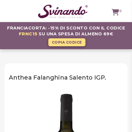
0
FRANCIACORTA: -15% DI SCONTO CON IL CODICE
FRNC15
SU UNA SPESA DI ALMENO 69€
TUTTI I
VINI
COPIA CODICE
VINI ROSSI
VINI
BIANCHI
Anthea Falanghina Salento IGP.
VINI
ROSATI
BOLLICINE
CAVEAU
SPIRITS
BIRRE