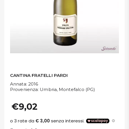
DISPENSA
TUTTO A
-30%
Accedi
Gift
Card
CANTINA FRATELLI PARDI
Annata
: 2016
Preferiti
Provenienza
: Umbria, Montefalco (PG)
Blog
€9,02