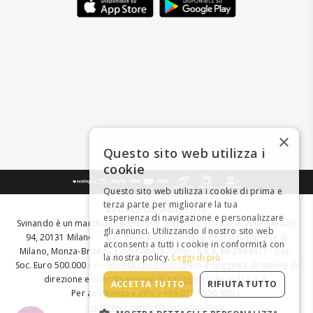
×
Questo sito web utilizza i
cookie
Questo sito web utilizza i cookie di prima e
terza parte per migliorare la tua
BEVI RESPONSABILMENTE
esperienza di navigazione e personalizzare
Svinando è un marchio registrato di Giordano Vini S.p.A. Viale Abruzzi
gli annunci. Utilizzando il nostro sito web
94, 20131 Milano - - C.F., P.IVA e Nr. Iscrizione Registro Imprese di
acconsenti a tutti i cookie in conformità con
Milano, Monza-Brianza, Lodi 04642870960 - R.E.A. MI-2564477 - Cap.
la nostra policy.
Leggi di più
Soc. Euro 500.000 i.v. - Società con Socio Unico e soggetta all'attività di
direzione e coordinamento di
Italian Wine Brands S.p.A.
ACCETTA TUTTO
RIFIUTA TUTTO
Per assistenza e info > +39 0173 550 550 |
customer.service@svinando.com