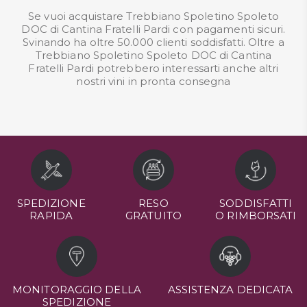
Se vuoi acquistare Trebbiano Spoletino Spoleto
DOC di Cantina Fratelli Pardi con pagamenti sicuri.
Svinando ha oltre 50.000 clienti soddisfatti. Oltre a
Trebbiano Spoletino Spoleto DOC di Cantina
Fratelli Pardi potrebbero interessarti anche altri
nostri
vini in pronta consegna
SPEDIZIONE
RESO
SODDISFATTI
RAPIDA
GRATUITO
O RIMBORSATI
MONITORAGGIO DELLA
ASSISTENZA DEDICATA
SPEDIZIONE