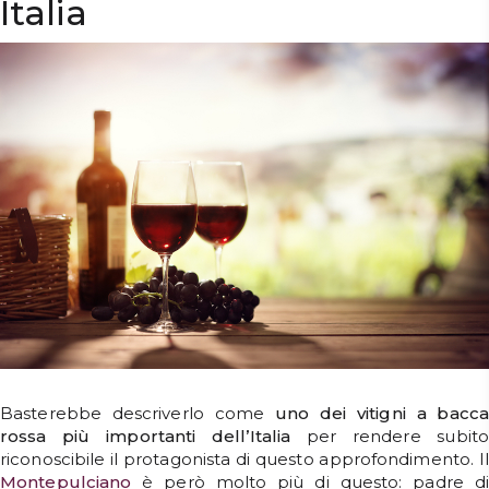
Italia
Confermo di aver letto l'
Informativa Privacy per la Newsletter
DISPENSA
e di essere maggiorenne
TUTTO A
VOGLIO LO SCONTO
-30%
Accedi
Gift
Card
Preferiti
Blog
Basterebbe descriverlo come
uno dei vitigni a bacca
rossa più importanti dell’Italia
per rendere subito
riconoscibile il protagonista di questo approfondimento. Il
Montepulciano
è però molto più di questo: padre di