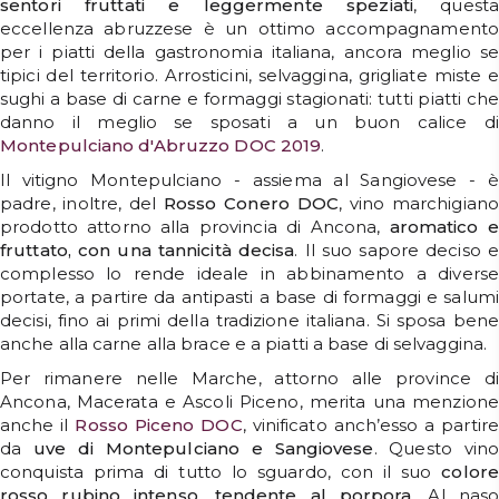
sentori fruttati e leggermente speziati
, questa
eccellenza abruzzese è un ottimo accompagnamento
per i piatti della gastronomia italiana, ancora meglio se
tipici del territorio. Arrosticini, selvaggina, grigliate miste e
sughi a base di carne e formaggi stagionati: tutti piatti che
danno il meglio se sposati a un buon calice di
Montepulciano d'Abruzzo DOC 2019
.
Il vitigno Montepulciano - assiema al Sangiovese - è
padre, inoltre, del
Rosso Conero DOC
, vino marchigiano
prodotto attorno alla provincia di Ancona,
aromatico e
fruttato, con una tannicità decisa
. Il suo sapore deciso e
complesso lo rende ideale in abbinamento a diverse
portate, a partire da antipasti a base di formaggi e salumi
decisi, fino ai primi della tradizione italiana. Si sposa bene
anche alla carne alla brace e a piatti a base di selvaggina.
Per rimanere nelle Marche, attorno alle province di
Ancona, Macerata e Ascoli Piceno, merita una menzione
anche il
Rosso Piceno DOC
, vinificato anch’esso a partire
da
uve di Montepulciano e Sangiovese
. Questo vino
conquista prima di tutto lo sguardo, con il suo
colore
rosso rubino intenso, tendente al porpora
. Al naso