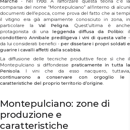
Marche
- nel
1700
. A rafforzare questa teoria c’è la
comparsa del nome “Montepulciano” all’interno di alcuni
documenti dell’epoca, come prova del fatto che ai tempi
il vitigno era già ampiamente conosciuto in zona, in
particolare la
Val Peligna
. Quest’ultima è anch
protagonista di una
leggenda diffusa da Polibio
: i
condottiero Annibale prediligeva i vini di questa valle
-
da lui considerati benefici -
per dissetare i propri soldati e
guarire i cavalli affetti dalla scabbia
.
La diffusione delle tecniche produttive fece sì che il
Montepulciano si diffondesse
praticamente in tutta la
Penisola
. I vini che da esso nacquero, tuttavia,
continuarono a conservare con orgoglio le
caratteristiche del proprio territorio d’origine
.
Montepulciano: zone di
produzione e
caratteristiche