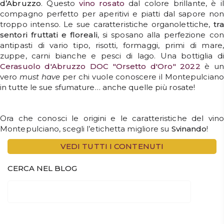
d’Abruzzo
. Questo
vino rosato
dal colore brillante, è il
compagno perfetto per aperitivi e piatti dal sapore non
troppo intenso. Le sue caratteristiche organolettiche,
tra
sentori fruttati e floreali
, si sposano alla perfezione co
antipasti di vario tipo, risotti, formaggi, primi di mare,
zuppe, carni bianche e pesci di lago. Una bottiglia di
Cerasuolo d'Abruzzo DOC "Orsetto d'Oro" 2022
è u
vero
must have
per chi vuole conoscere il Montepulciano
in tutte le sue sfumature… anche quelle più rosate!
Ora che conosci le origini e le caratteristiche del vino
Montepulciano, scegli l’etichetta migliore su
Svinando
!
VEDI TUTTI I CONTENUTI
CERCA NEL BLOG