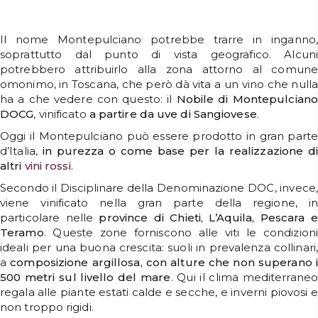
Il nome Montepulciano potrebbe trarre in inganno,
soprattutto dal punto di vista geografico. Alcuni
potrebbero attribuirlo alla zona attorno al comune
omonimo, in Toscana, che però dà vita a un vino che nulla
ha a che vedere con questo: il
Nobile di Montepulciano
DOCG
, vinificato
a partire da uve di Sangiovese
.
Oggi il Montepulciano può essere prodotto in gran parte
d’Italia,
in purezza o come base per la realizzazione d
altri
vini rossi
.
Secondo il Disciplinare della Denominazione DOC, invece,
viene vinificato nella gran parte della regione, in
particolare nelle
province di Chieti, L’Aquila, Pescara e
Teramo
. Queste zone forniscono alle viti le condizioni
ideali per una buona crescita: suoli in prevalenza collinari,
a
composizione argillosa, con alture che non superano i
500 metri sul livello del mare
. Qui il clima mediterraneo
regala alle piante estati calde e secche, e inverni piovosi e
non troppo rigidi.