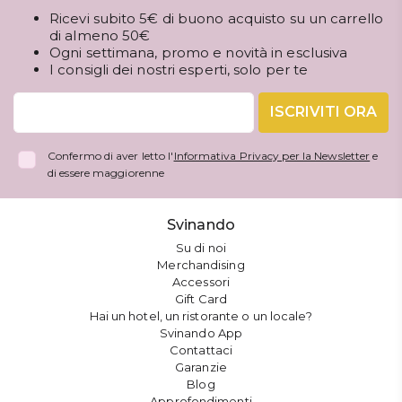
Ricevi subito 5€ di buono acquisto su un carrello
di almeno 50€
Ogni settimana, promo e novità in esclusiva
I consigli dei nostri esperti, solo per te
ISCRIVITI ORA
Confermo di aver letto l'
Informativa Privacy per la Newsletter
e
di essere maggiorenne
Svinando
Su di noi
Merchandising
Accessori
Gift Card
Hai un hotel, un ristorante o un locale?
Svinando App
Contattaci
Garanzie
Blog
Approfondimenti