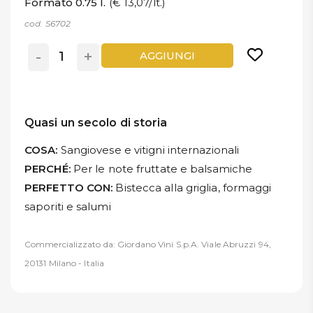
Formato 0.75 l.
(€ 13,07/lt.)
cod. S6702
-
+
AGGIUNGI
Quasi un secolo di storia
COSA:
Sangiovese e vitigni internazionali
PERCHÉ:
Per le note fruttate e balsamiche
PERFETTO CON:
Bistecca alla griglia, formaggi
saporiti e salumi
Commercializzato da: Giordano Vini S.p.A. Viale Abruzzi 94,
20131 Milano - Italia