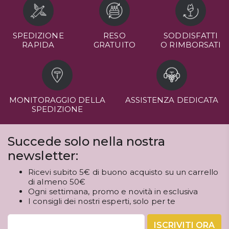
SPEDIZIONE
RESO
SODDISFATTI
RAPIDA
GRATUITO
O RIMBORSATI
MONITORAGGIO DELLA
ASSISTENZA DEDICATA
SPEDIZIONE
Succede solo nella nostra
newsletter:
Ricevi subito 5€ di buono acquisto su un carrello
di almeno 50€
Ogni settimana, promo e novità in esclusiva
I consigli dei nostri esperti, solo per te
ISCRIVITI ORA