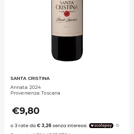
DISPENSA
TUTTO A
-30%
Accedi
Gift
Card
SANTA CRISTINA
Annata
: 2024
Preferiti
Provenienza
: Toscana
Blog
€9,80