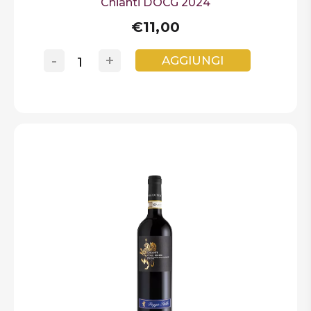
Chianti DOCG 2024
€11,00
-
+
AGGIUNGI