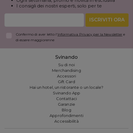
Ogni settimana, promo e novità in esclusiva
I consigli dei nostri esperti, solo per te
ISCRIVITI ORA
Confermo di aver letto l'
Informativa Privacy per la Newsletter
e
di essere maggiorenne
Svinando
Su di noi
Merchandising
Accessori
Gift Card
Hai un hotel, un ristorante o un locale?
Svinando App
Contattaci
Garanzie
Blog
Approfondimenti
Accessibilità