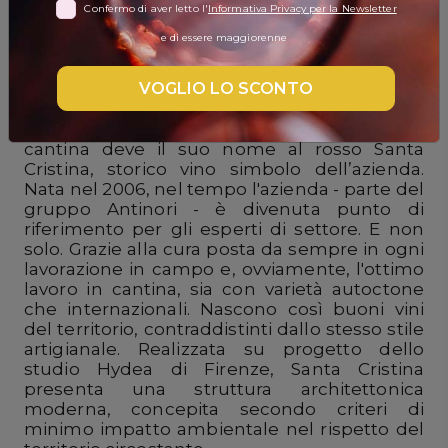
Confermo di aver letto l'
Informativa Privacy per la Newsletter
DISPENSA
e di essere maggiorenne
"Sopra un alto colle della Toscana, non
TUTTO A
distante da Siena e Perugia, sorge l’antica
-30%
VOGLIO LO SCONTO
cittadina di Cortona". E' con queste parole
che sul sito dell'azienda Santa Cristina viene
introdotta la sua straordinaria collocazione. La
cantina deve il suo nome al rosso Santa
Accedi
Cristina, storico vino simbolo dell’azienda.
Nata nel 2006, nel tempo l'azienda - parte del
gruppo Antinori - è divenuta punto di
riferimento per gli esperti di settore. E non
Gift
solo. Grazie alla cura posta da sempre in ogni
Card
lavorazione in campo e, ovviamente, l'ottimo
lavoro in cantina, sia con varietà autoctone
Preferiti
che internazionali. Nascono così buoni vini
del territorio, contraddistinti dallo stesso stile
Blog
artigianale. Realizzata su progetto dello
studio Hydea di Firenze, Santa Cristina
presenta una struttura architettonica
moderna, concepita secondo criteri di
minimo impatto ambientale nel rispetto del