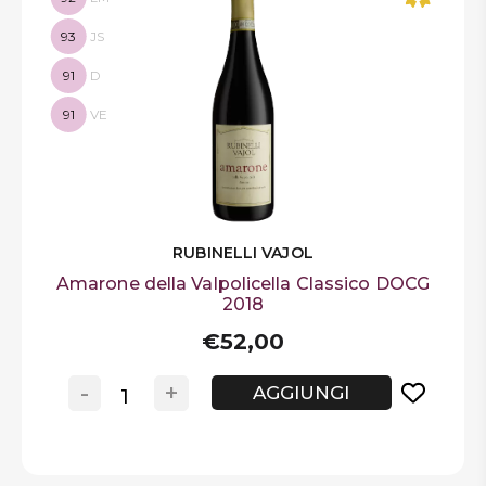
93
JS
91
D
91
VE
RUBINELLI VAJOL
Amarone della Valpolicella Classico DOCG
2018
€52,00
-
+
AGGIUNGI