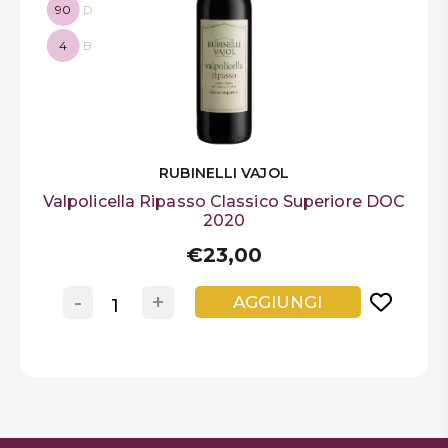
90
D
4
B
RUBINELLI VAJOL
Valpolicella Ripasso Classico Superiore DOC
2020
€23,00
-
+
AGGIUNGI