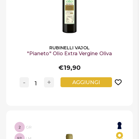
RUBINELLI VAJOL
"Pianeto" Olio Extra Vergine Oliva
€19,90
-
+
AGGIUNGI
2
GR
92
LM