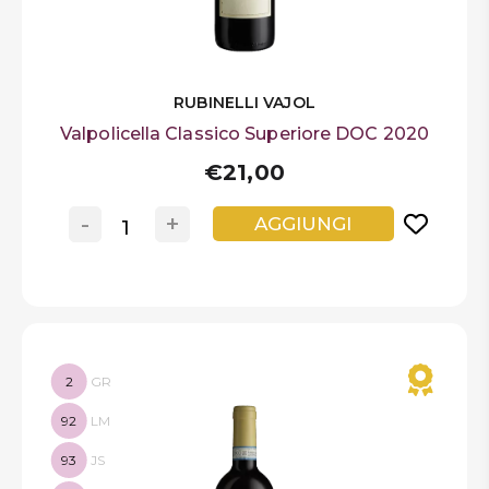
RUBINELLI VAJOL
Valpolicella Classico Superiore DOC 2020
€21,00
-
+
AGGIUNGI
2
GR
92
LM
93
JS