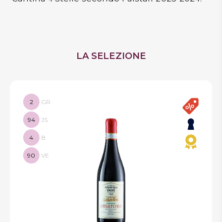
LA SELEZIONE
2
GR
94
JS
4
B
90
VE