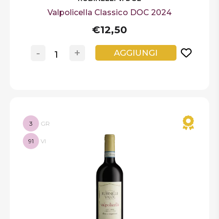
Valpolicella Classico DOC 2024
€12,50
-
+
AGGIUNGI
3
GR
91
VI