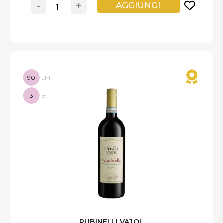
-
+
AGGIUNGI
90
LM
3
B
RUBINELLI VAJOL