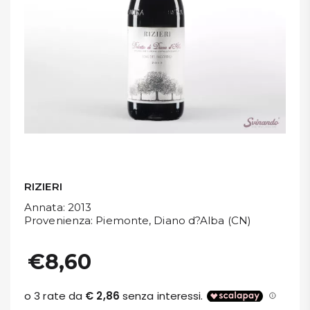
DISPENSA
TUTTO A
-30%
Accedi
Gift
Card
RIZIERI
Preferiti
Annata
: 2013
Provenienza
: Piemonte, Diano d?Alba (CN)
Blog
€8,60