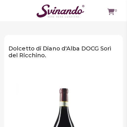
0
TUTTI I
VINI
Dolcetto di Diano d'Alba DOCG Sorì
VINI ROSSI
del Ricchino.
VINI
BIANCHI
VINI
ROSATI
BOLLICINE
CAVEAU
SPIRITS
BIRRE