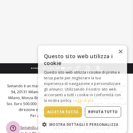
×
Questo sito web utilizza i
cookie
Questo sito web utilizza i cookie di prima e
terza parte per migliorare la tua
BEVI RESPONSABILMENTE
esperienza di navigazione e personalizzare
Svinando è un marchio registrato di Giordano Vini S.p.A. Viale Abruzzi
gli annunci. Utilizzando il nostro sito web
94, 20131 Milano - - C.F., P.IVA e Nr. Iscrizione Registro Imprese di
acconsenti a tutti i cookie in conformità con
Milano, Monza-Brianza, Lodi 04642870960 - R.E.A. MI-2564477 - Cap.
la nostra policy.
Leggi di più
Soc. Euro 500.000 i.v. - Società con Socio Unico e soggetta all'attività di
direzione e coordinamento di
Italian Wine Brands S.p.A.
ACCETTA TUTTO
RIFIUTA TUTTO
Per assistenza e info > +39 0173 550 550 |
customer.service@svinando.com
MOSTRA DETTAGLI E PERSONALIZZA
DE -
Svinando.de
| AT -
Svinando.at
| UK -
Svinando.co.uk
| FR -