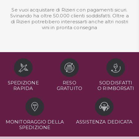
Se vuoi acquistare di Rizieri con pagamenti sicuri.
Svinando ha oltre 50.000 clienti soddisfatti. Oltre a
di Rizieri potrebbero interessarti anche altri nostri
vini in pronta consegna
SPEDIZIONE
RESO
SODDISFATTI
RAPIDA
GRATUITO
O RIMBORSATI
MONITORAGGIO DELLA
ASSISTENZA DEDICATA
SPEDIZIONE