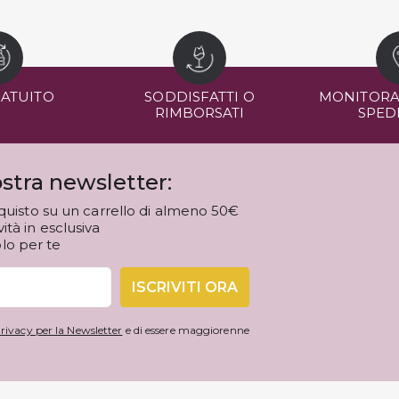
RATUITO
SODDISFATTI O
MONITORA
RIMBORSATI
SPED
stra newsletter:
quisto su un carrello di almeno 50€
tà in esclusiva
olo per te
ISCRIVITI ORA
rivacy per la Newsletter
e di essere maggiorenne