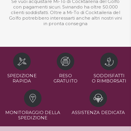
Se vuoi acquistare Mi-To di Cocktaileria del Golfo
con pagamenti sicuri. Svinando ha oltre 50.000
clienti soddisfatti. Oltre a Mi-To di Cocktaileria del
Golfo potrebbero interessarti anche altri nostri
vini
in pronta consegna
SPEDIZIONE
RESO
SODDISFATTI
RAPIDA
GRATUITO
O RIMBORSATI
MONITORAGGIO DELLA
ASSISTENZA DEDICATA
SPEDIZIONE