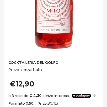
DISPENSA
TUTTO A
-30%
Accedi
Gift
Card
COCKTAILERIA DEL GOLFO
Provenienza
: Italia
Preferiti
€12,90
Blog
Formato 0.50 l.
(€ 25,80/lt.)