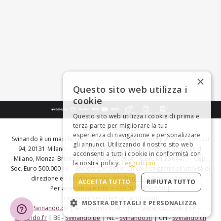
×
Questo sito web utilizza i
cookie
Questo sito web utilizza i cookie di prima e
terza parte per migliorare la tua
BEVI RESPONSABILMENTE
esperienza di navigazione e personalizzare
Svinando è un marchio registrato di Giordano Vini S.p.A. Viale Abruzzi
gli annunci. Utilizzando il nostro sito web
94, 20131 Milano - - C.F., P.IVA e Nr. Iscrizione Registro Imprese di
acconsenti a tutti i cookie in conformità con
Milano, Monza-Brianza, Lodi 04642870960 - R.E.A. MI-2564477 - Cap.
la nostra policy.
Leggi di più
Soc. Euro 500.000 i.v. - Società con Socio Unico e soggetta all'attività di
direzione e coordinamento di
Italian Wine Brands S.p.A.
ACCETTA TUTTO
RIFIUTA TUTTO
Per assistenza e info > +39 0173 550 550 |
customer.service@svinando.com
MOSTRA DETTAGLI E PERSONALIZZA
DE -
Svinando.de
| AT -
Svinando.at
| UK -
Svinando.co.uk
| FR -
Svinando.fr
| BE -
Svinando.be
| NL -
Svinando.nl
| CH -
Svinando.ch