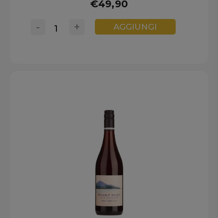
€49,90
-
+
AGGIUNGI