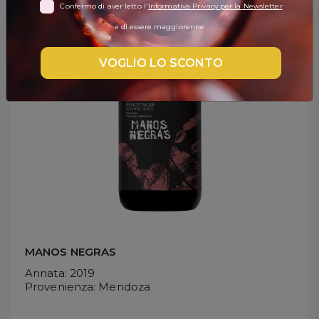
Confermo di aver letto l'
Informativa Privacy per la Newsletter
DISPENSA
e di essere maggiorenne
TUTTO A
-30%
VOGLIO LO SCONTO
Accedi
Gift
Card
Preferiti
Blog
MANOS NEGRAS
Annata
: 2019
Provenienza
: Mendoza