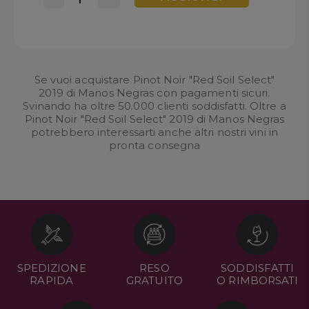
Se vuoi acquistare Pinot Noir "Red Soil Select"
2019 di Manos Negras con pagamenti sicuri.
Svinando ha oltre 50.000 clienti soddisfatti. Oltre a
Pinot Noir "Red Soil Select" 2019 di Manos Negras
potrebbero interessarti anche altri nostri
vini in
pronta consegna
SPEDIZIONE
RESO
SODDISFATTI
RAPIDA
GRATUITO
O RIMBORSATI