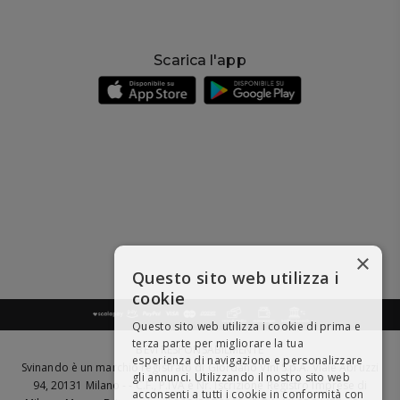
Scarica l'app
×
Questo sito web utilizza i
cookie
Questo sito web utilizza i cookie di prima e
terza parte per migliorare la tua
BEVI RESPONSABILMENTE
esperienza di navigazione e personalizzare
Svinando è un marchio registrato di Giordano Vini S.p.A. Viale Abruzzi
gli annunci. Utilizzando il nostro sito web
94, 20131 Milano - - C.F., P.IVA e Nr. Iscrizione Registro Imprese di
acconsenti a tutti i cookie in conformità con