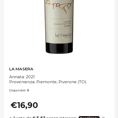
DISPENSA
TUTTO A
-30%
Accedi
Gift
Card
LA MASERA
Annata
: 2021
Preferiti
Provenienza
: Piemonte, Piverone (TO)
Disponibili:
6
Blog
€16,90