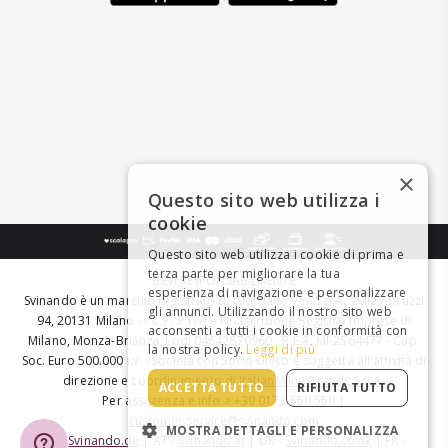
×
Questo sito web utilizza i
cookie
Questo sito web utilizza i cookie di prima e
terza parte per migliorare la tua
BEVI RESPONSABILMENTE
esperienza di navigazione e personalizzare
Svinando è un marchio registrato di Giordano Vini S.p.A. Viale Abruzzi
gli annunci. Utilizzando il nostro sito web
94, 20131 Milano - - C.F., P.IVA e Nr. Iscrizione Registro Imprese di
acconsenti a tutti i cookie in conformità con
Milano, Monza-Brianza, Lodi 04642870960 - R.E.A. MI-2564477 - Cap.
la nostra policy.
Leggi di più
Soc. Euro 500.000 i.v. - Società con Socio Unico e soggetta all'attività di
direzione e coordinamento di
Italian Wine Brands S.p.A.
ACCETTA TUTTO
RIFIUTA TUTTO
Per assistenza e info > +39 0173 550 550 |
customer.service@svinando.com
MOSTRA DETTAGLI E PERSONALIZZA
DE -
Svinando.de
| AT -
Svinando.at
| UK -
Svinando.co.uk
| FR -