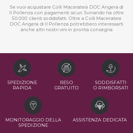
Se vuoi acquistare Colli Maceratesi DOC Angera di
Il Pollenza con pagamenti sicuri. Svinando ha oltre
50.000 clienti soddisfatti. Oltre a Colli Maceratesi
DOC Angera di Il Pollenza potrebbero interessarti
anche altri nostri
vini in pronta consegna
SPEDIZIONE
RESO
SODDISFATTI
RAPIDA
GRATUITO
O RIMBORSATI
MONITORAGGIO DELLA
ASSISTENZA DEDICATA
SPEDIZIONE