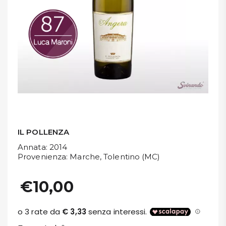
DISPENSA
TUTTO A
-30%
Accedi
Gift
Card
IL POLLENZA
Annata
: 2014
Preferiti
Provenienza
: Marche, Tolentino (MC)
Blog
€10,00