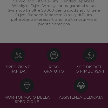
Se vuoi acquistare Fujimi Blended Japanese
Whisky di Fujimi Whisky con pagamenti sicuri.
Svinando ha oltre 50.000 clienti soddisfatti. Oltre a
Fujimi Blended Japanese Whisky di Fujimi
potrebbero interessarti anche altri nostri
vini in
pronta consegna
SPEDIZIONE
RESO
SODDISFATTI
RAPIDA
GRATUITO
O RIMBORSATI
MONITORAGGIO DELLA
ASSISTENZA DEDICATA
SPEDIZIONE