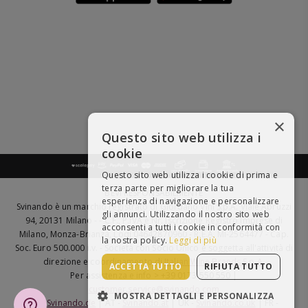
×
Questo sito web utilizza i
cookie
Questo sito web utilizza i cookie di prima e
terza parte per migliorare la tua
BEVI RESPONSABILMENTE
esperienza di navigazione e personalizzare
Svinando è un marchio registrato di Giordano Vini S.p.A. Viale Abruzzi
gli annunci. Utilizzando il nostro sito web
94, 20131 Milano - - C.F., P.IVA e Nr. Iscrizione Registro Imprese di
acconsenti a tutti i cookie in conformità con
Milano, Monza-Brianza, Lodi 04642870960 - R.E.A. MI-2564477 - Cap.
la nostra policy.
Leggi di più
Soc. Euro 500.000 i.v. - Società con Socio Unico e soggetta all'attività di
direzione e coordinamento di
Italian Wine Brands S.p.A.
ACCETTA TUTTO
RIFIUTA TUTTO
Per assistenza e info > +39 0173 550 550 |
customer.service@svinando.com
MOSTRA DETTAGLI E PERSONALIZZA
DE -
Svinando.de
| AT -
Svinando.at
| UK -
Svinando.co.uk
| FR -