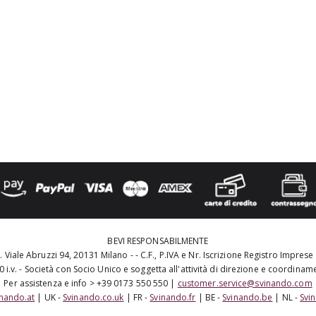
BEVI RESPONSABILMENTE
 Viale Abruzzi 94, 20131 Milano - - C.F., P.IVA e Nr. Iscrizione Registro Impres
 i.v. - Società con Socio Unico e soggetta all'attività di direzione e coordina
Per assistenza e info > +39 0173 550 550 |
customer.service@svinando.com
inando.at
| UK -
Svinando.co.uk
| FR -
Svinando.fr
| BE -
Svinando.be
| NL -
Svi