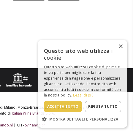
×
Questo sito web utilizza i
cookie
Questo sito web utilizza i cookie di prima e
terza parte per migliorare la tua
esperienza di navigazione e personalizzare
gli annunci. Utilizzando il nostro sito web
acconsenti a tutti i cookie in conformità con
la nostra policy.
Leggi di più
ACCETTA TUTTO
RIFIUTA TUTTO
e di Milano, Monza-Brianza, Lodi 04642870960 - R.E.A. MI-
mento di
Italian Wine Brands S.p.A.
MOSTRA DETTAGLI E PERSONALIZZA
nando.nl
| CH -
Svinando.ch
STRETTAMENTE NECESSARI