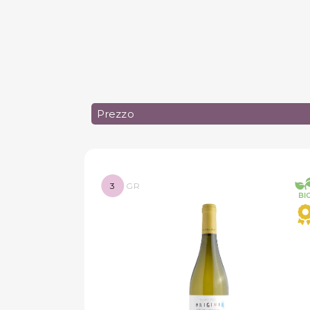
Prezzo
3
GR