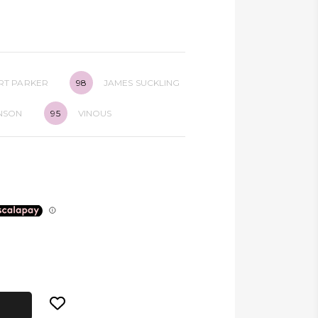
RT PARKER
98
JAMES SUCKLING
INSON
95
VINOUS