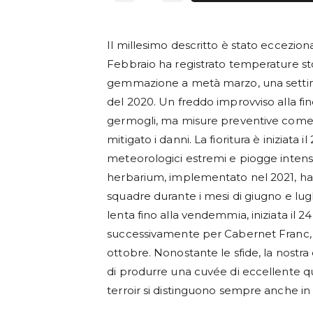
Il millesimo descritto è stato eccezional
Febbraio ha registrato temperature s
gemmazione a metà marzo, una settim
del 2020. Un freddo improvviso alla fi
germogli, ma misure preventive come 
mitigato i danni. La fioritura è iniziata 
meteorologici estremi e piogge intens
herbarium, implementato nel 2021, ha m
squadre durante i mesi di giugno e lug
lenta fino alla vendemmia, iniziata il 2
successivamente per Cabernet Franc, 
ottobre. Nonostante le sfide, la nostr
di produrre una cuvée di eccellente q
terroir si distinguono sempre anche in a