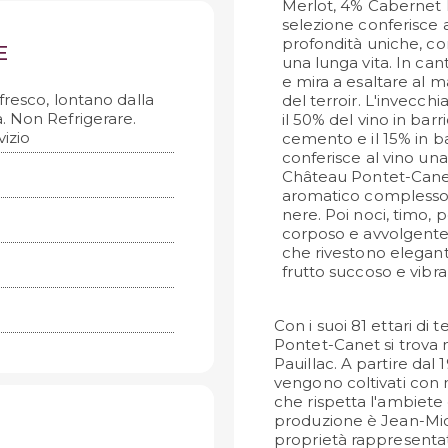
Merlot, 4% Cabernet 
selezione conferisce 
profondità uniche, co
E
una lunga vita. In can
e mira a esaltare al m
fresco, lontano dalla
del terroir. L'invecc
a. Non Refrigerare.
il 50% del vino in barr
izio
cemento e il 15% in b
conferisce al vino un
Château Pontet-Canet s
aromatico complesso, 
nere. Poi noci, timo, 
corposo e avvolgente, c
che rivestono elegan
frutto succoso e vibran
Con i suoi 81 ettari di
Pontet-Canet si trova
Pauillac. A partire dal 1
vengono coltivati con 
che rispetta l'ambiete 
produzione è Jean-Mic
proprietà rappresentat