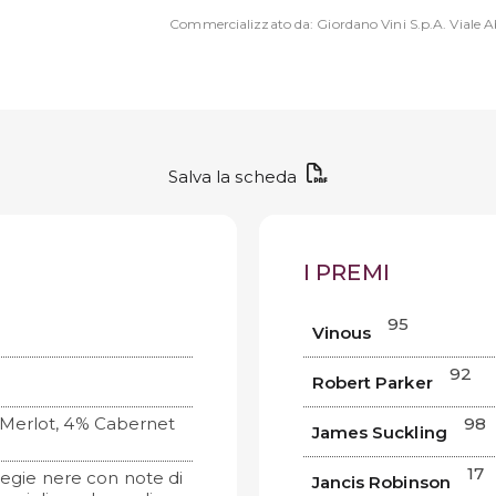
Commercializzato da: Giordano Vini S.p.A. Viale Ab
Salva la scheda
I PREMI
95
Vinous
92
Robert Parker
Merlot, 4% Cabernet
98
James Suckling
17
liegie nere con note di
Jancis Robinson