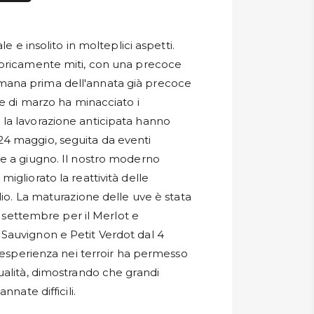
e e insolito in molteplici aspetti.
toricamente miti, con una precoce
ana prima dell'annata già precoce
ne di marzo ha minacciato i
la lavorazione anticipata hanno
il 24 maggio, seguita da eventi
e a giugno. Il nostro moderno
igliorato la reattività delle
lio. La maturazione delle uve è stata
4 settembre per il Merlot e
Sauvignon e Petit Verdot dal 4
a esperienza nei terroir ha permesso
ualità, dimostrando che grandi
nnate difficili.