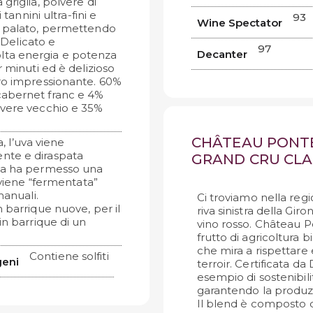
 griglia, polvere di
tannini ultra-fini e
93
Wine Spectator
l palato, permettendo
. Delicato e
97
Decanter
lta energia e potenza
 minuti ed è delizioso
ero impressionante. 60%
cabernet franc e 4%
overe vecchio e 35%
CHÂTEAU PONTE
a, l’uva viene
nte e diraspata
GRAND CRU CLA
lta ha permesso una
 viene “fermentata”
manuali.
Ci troviamo nella regi
 barrique nuove, per il
riva sinistra della Gi
in barrique di un
vino rosso. Château 
frutto di agricoltura 
che mira a rispettare e
Contiene solfiti
geni
terroir. Certificata d
esempio di sostenibili
garantendo la produzion
Il blend è composto