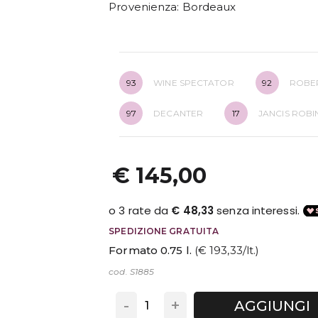
Provenienza
: Bordeaux
93
WINE SPECTATOR
92
ROBE
97
DECANTER
17
JANCIS ROB
€ 145,00
SPEDIZIONE GRATUITA
Formato 0.75 l.
(€ 193,33/lt.)
cod. S1885
-
+
AGGIUNGI