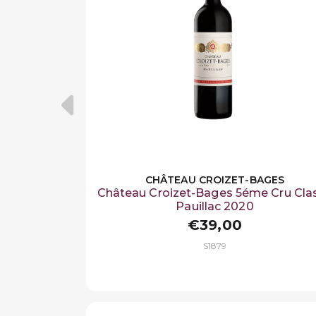
CHÂTEAU CROIZET-BAGES
Château Croizet-Bages 5éme Cru Cla
Pauillac 2020
€39,00
S1879