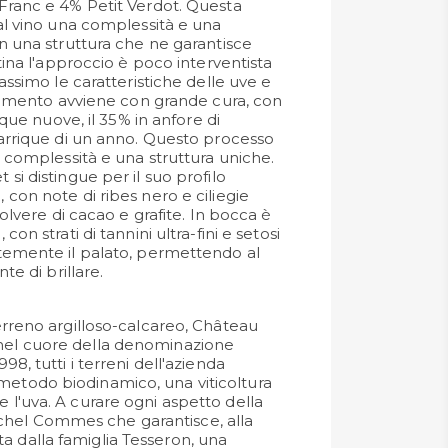
Franc e 4% Petit Verdot. Questa
al vino una complessità e una
n una struttura che ne garantisce
tina l'approccio è poco interventista
assimo le caratteristiche delle uve e
hiamento avviene con grande cura, con
ique nuove, il 35% in anfore di
arrique di un anno. Questo processo
a complessità e una struttura uniche.
i distingue per il suo profilo
con note di ribes nero e ciliegie
polvere di cacao e grafite. In bocca è
on strati di tannini ultra-fini e setosi
temente il palato, permettendo al
te di brillare.
 terreno argilloso-calcareo, Château
 nel cuore della denominazione
998, tutti i terreni dell'azienda
metodo biodinamico, una viticoltura
e l'uva. A curare ogni aspetto della
hel Commes che garantisce, alla
a dalla famiglia Tesseron, una