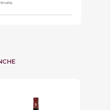
levata.
NCHE