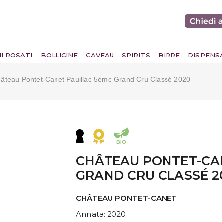
NI ROSATI
BOLLICINE
CAVEAU
SPIRITS
BIRRE
DISPENS
âteau Pontet-Canet Pauillac 5ème Grand Cru Classé 2020
CHÂTEAU PONTET-CA
GRAND CRU CLASSÉ 2
CHÂTEAU PONTET-CANET
Annata
: 2020