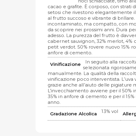
noci schiacciate, timo alla
cacao e grafite. È corposo, con strati di 
setosi che rivestono elegantemente i
al frutto succoso e vibrante di brillare
incontaminato, ma compatto, con mo
da scoprire nei prossimi anni. Dura per
adesso. La purezza del frutto è davv
cabernet sauvignon, 32% merlot, 4% 
petit verdot. 50% rovere nuovo 15% r
anfore di cemento.
In seguito alla raccolt
Vinificazione
selezionata rigorosame
manualmente. La qualità della racco
vinificazione poco interventista. L’uva
grazie anche all’aiuto delle pigiature 
L’invecchiamento avviene per il 50% in
35% in anfore di cemento e per il 15% 
anno.
13% vol
Gradazione Alcolica
Aller