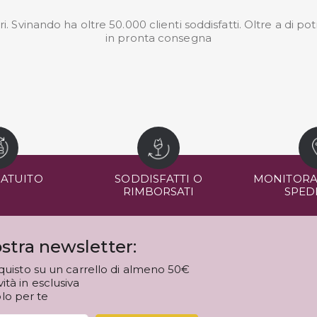
. Svinando ha oltre 50.000 clienti soddisfatti. Oltre a di po
in pronta consegna
RATUITO
SODDISFATTI O
MONITORA
RIMBORSATI
SPED
stra newsletter:
quisto su un carrello di almeno 50€
tà in esclusiva
olo per te