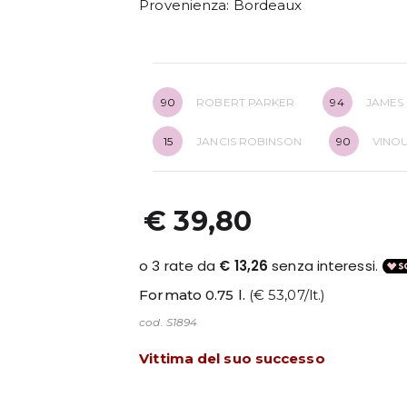
Provenienza
: Bordeaux
90
ROBERT PARKER
94
JAMES
15
JANCIS ROBINSON
90
VINO
€ 39,80
Formato 0.75 l.
(€ 53,07/lt.)
cod. S1894
Vittima del suo successo