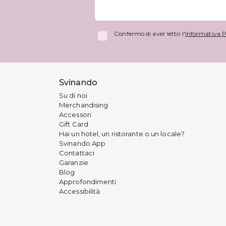
Confermo di aver letto l'
Informativa P
Svinando
Su di noi
Merchandising
Accessori
Gift Card
Hai un hotel, un ristorante o un locale?
Svinando App
Contattaci
Garanzie
Blog
Approfondimenti
Accessibilità