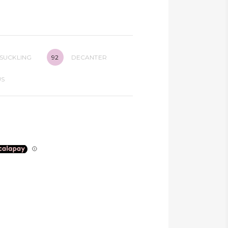
 SUCKLING
92
DECANTER
US