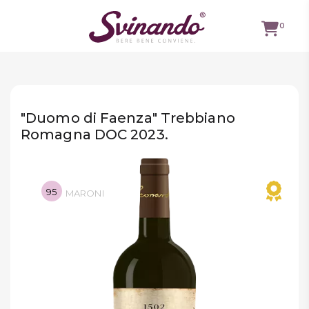
0
TUTTI I
VINI
"Duomo di Faenza" Trebbiano
VINI ROSSI
Romagna DOC 2023.
VINI
BIANCHI
95
MARONI
VINI
ROSATI
BOLLICINE
CAVEAU
SPIRITS
BIRRE