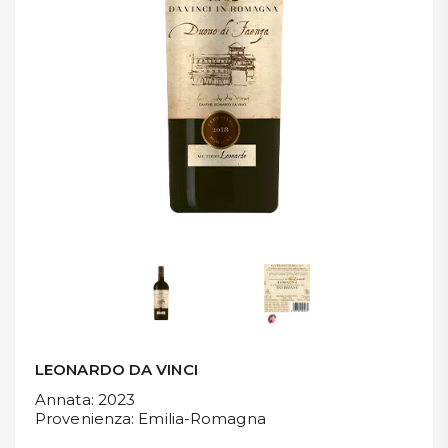
DISPENSA
TUTTO A
-30%
Accedi
Gift
Card
Preferiti
Blog
LEONARDO DA VINCI
Annata
: 2023
Provenienza
: Emilia-Romagna