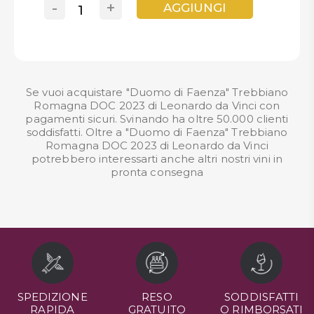
-
+
AGGIUNGI
Se vuoi acquistare "Duomo di Faenza" Trebbiano
Romagna DOC 2023 di Leonardo da Vinci con
pagamenti sicuri. Svinando ha oltre 50.000 clienti
soddisfatti. Oltre a "Duomo di Faenza" Trebbiano
Romagna DOC 2023 di Leonardo da Vinci
potrebbero interessarti anche altri nostri
vini in
pronta consegna
SPEDIZIONE
RESO
SODDISFATTI
RAPIDA
GRATUITO
O RIMBORSATI