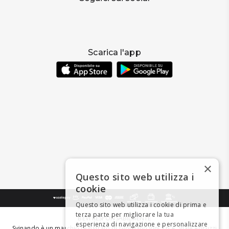
Scarica l'app
×
Questo sito web utilizza i
cookie
Questo sito web utilizza i cookie di prima e
terza parte per migliorare la tua
BEVI RESPONSABILMENTE
esperienza di navigazione e personalizzare
Svinando è un marchio registrato di Giordano Vini S.p.A. Viale Abruzzi