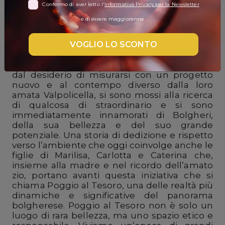
Confermo di aver letto l'
Informativa Privacy per la Newsletter
DISPENSA
e di essere maggiorenne
Poggio al Tesoro produce vini che, sin dal
TUTTO A
loro debutto sul mercato, sono riusciti a
-30%
VOGLIO LO SCONTO
guadagnare il consenso sia dei consumatori
che della critica internazionale. Nel 2001
Marilisa Allegrini e il fratello Walter, animati
dal desiderio di misurarsi con un progetto
Accedi
nuovo e al contempo diverso dalla loro
amata Valpolicella, si sono mossi alla ricerca
di qualcosa di straordinario e si sono
immediatamente innamorati di Bolgheri,
Gift
della sua bellezza e del suo grande
Card
potenziale. Una storia di dedizione e rispetto
verso l’ambiente che oggi coinvolge anche le
Preferiti
figlie di Marilisa, Carlotta e Caterina che,
insieme alla madre e nel ricordo dell’amato
Blog
zio, portano avanti questa iniziativa che si
chiama Poggio al Tesoro, una delle realtà più
dinamiche e significative del panorama
bolgherese. Poggio al Tesoro non è solo un
luogo di rara bellezza, ma uno spazio etico e