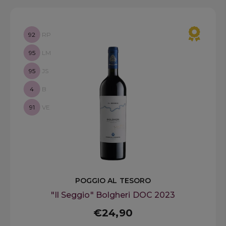
92
RP
95
LM
95
JS
4
B
91
VE
POGGIO AL TESORO
"Il Seggio" Bolgheri DOC 2023
€24,90