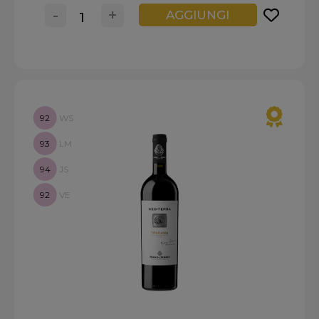
-
+
AGGIUNGI
92
WS
93
LM
94
JS
92
VE