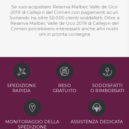
Se vuoi acquistare Reserva Malbec Valle de Uco
2019 di Callejon del Crimen con pagamenti sicuri.
Svinando ha oltre 50.000 clienti soddisfatti. Oltre a
Reserva Malbec Valle de Uco 2019 di Callejon del
Crimen potrebbero interessarti anche altri nostri
vini in pronta consegna
SPEDIZIONE
RESO
SODDISFATTI
RAPIDA
GRATUITO
O RIMBORSATI
MONITORAGGIO DELLA
ASSISTENZA DEDICATA
SPEDIZIONE