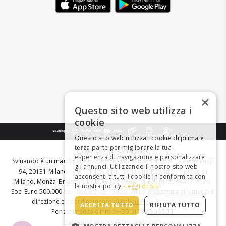
×
Questo sito web utilizza i
cookie
Questo sito web utilizza i cookie di prima e
terza parte per migliorare la tua
BEVI RESPONSABILMENTE
esperienza di navigazione e personalizzare
Svinando è un marchio registrato di Giordano Vini S.p.A. Viale Abruzzi
gli annunci. Utilizzando il nostro sito web
94, 20131 Milano - - C.F., P.IVA e Nr. Iscrizione Registro Imprese di
acconsenti a tutti i cookie in conformità con
Milano, Monza-Brianza, Lodi 04642870960 - R.E.A. MI-2564477 - Cap.
la nostra policy.
Leggi di più
Soc. Euro 500.000 i.v. - Società con Socio Unico e soggetta all'attività di
direzione e coordinamento di
Italian Wine Brands S.p.A.
ACCETTA TUTTO
RIFIUTA TUTTO
Per assistenza e info > +39 0173 550 550 |
customer.service@svinando.com