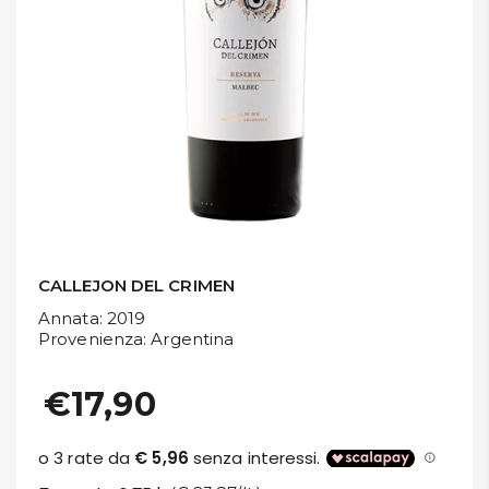
DISPENSA
TUTTO A
-30%
Accedi
Gift
Card
CALLEJON DEL CRIMEN
Annata
: 2019
Preferiti
Provenienza
: Argentina
Blog
€17,90