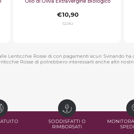
o
Olio di Oliva Extravergine Biologico
€10,90
S2282
lle Lenticchie Rosse di con pagamenti sicuri. Svinando ha olt
nticchie Rosse di potrebbero interessarti anche altri nostr
RATUITO
SODDISFATTI O
MONITORA
RIMBORSATI
SPED