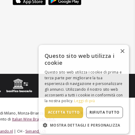
×
Questo sito web utilizza i
cookie
Questo sito web utilizza i cookie di prima e
terza parte per migliorare la tua
esperienza di navigazione e personalizzare
gli annunci. Utilizzando il nostro sito web
acconsenti a tutti i cookie in conformità con
la nostra policy.
Leggi di più
ACCETTA TUTTO
RIFIUTA TUTTO
e di Milano, Monza-Brianza, Lodi 04642870960 - R.E.A. MI-
mento di
Italian Wine Brands S.p.A.
MOSTRA DETTAGLI E PERSONALIZZA
nando.nl
| CH -
Svinando.ch