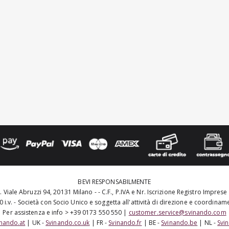
BEVI RESPONSABILMENTE
 Viale Abruzzi 94, 20131 Milano - - C.F., P.IVA e Nr. Iscrizione Registro Impres
 i.v. - Società con Socio Unico e soggetta all'attività di direzione e coordina
Per assistenza e info > +39 0173 550 550 |
customer.service@svinando.com
inando.at
| UK -
Svinando.co.uk
| FR -
Svinando.fr
| BE -
Svinando.be
| NL -
Svi