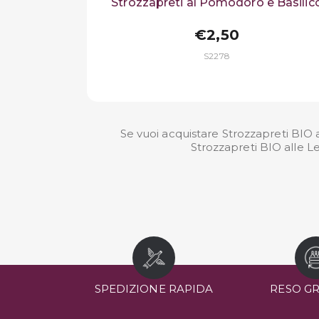
Strozzapreti al Pomodoro e Basilic
€2,50
S2278
Se vuoi acquistare Strozzapreti BIO a
Strozzapreti BIO alle Le
SPEDIZIONE RAPIDA
RESO G