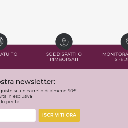
RATUITO
SODDISFATTI O
MONITORA
RIMBORSATI
SPED
stra newsletter:
quisto su un carrello di almeno 50€
tà in esclusiva
olo per te
ISCRIVITI ORA