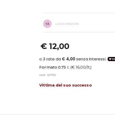
93
LUCA MARONI
€ 12,00
Formato 0.75 l.
(€ 16,00/lt.)
cod. S2752
Vittima del suo successo