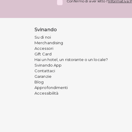
Confermo di aver letto l'
Informativa P
Svinando
Su di noi
Merchandising
Accessori
Gift Card
Hai un hotel, un ristorante o un locale?
Svinando App
Contattaci
Garanzie
Blog
Approfondimenti
Accessibilità