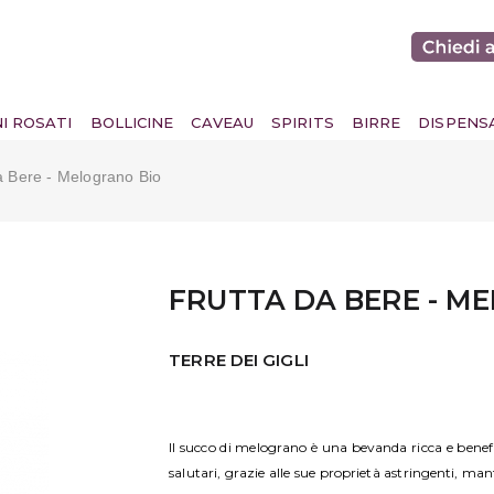
NI ROSATI
BOLLICINE
CAVEAU
SPIRITS
BIRRE
DISPENS
a Bere - Melograno Bio
FRUTTA DA BERE - M
TERRE DEI GIGLI
Il succo di melograno è una bevanda ricca e benefic
salutari, grazie alle sue proprietà astringenti, man