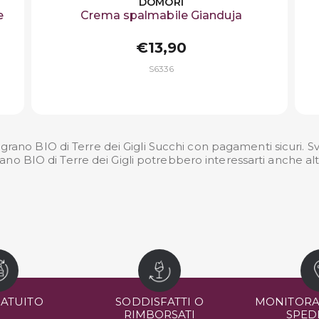
DOMORI
e
Crema spalmabile Gianduja
€13,90
S6336
rano BIO di Terre dei Gigli Succhi con pagamenti sicuri. Svi
ano BIO di Terre dei Gigli potrebbero interessarti anche alt
RATUITO
SODDISFATTI O
MONITORA
RIMBORSATI
SPED