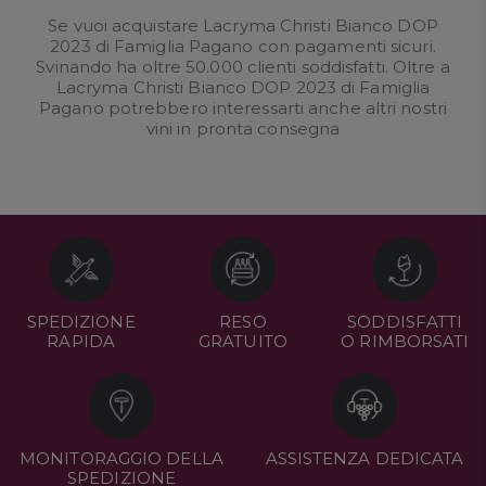
Se vuoi acquistare Lacryma Christi Bianco DOP
2023 di Famiglia Pagano con pagamenti sicuri.
Svinando ha oltre 50.000 clienti soddisfatti. Oltre a
Lacryma Christi Bianco DOP 2023 di Famiglia
Pagano potrebbero interessarti anche altri nostri
vini in pronta consegna
SPEDIZIONE
RESO
SODDISFATTI
RAPIDA
GRATUITO
O RIMBORSATI
MONITORAGGIO DELLA
ASSISTENZA DEDICATA
SPEDIZIONE