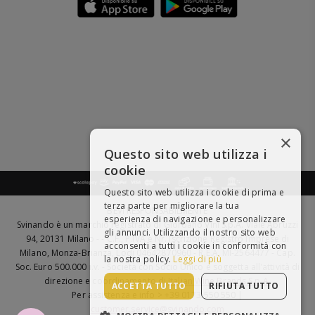
×
Questo sito web utilizza i
cookie
Questo sito web utilizza i cookie di prima e
terza parte per migliorare la tua
BEVI RESPONSABILMENTE
esperienza di navigazione e personalizzare
Svinando è un marchio registrato di Giordano Vini S.p.A. Viale Abruzzi
gli annunci. Utilizzando il nostro sito web
94, 20131 Milano - - C.F., P.IVA e Nr. Iscrizione Registro Imprese di
acconsenti a tutti i cookie in conformità con
Milano, Monza-Brianza, Lodi 04642870960 - R.E.A. MI-2564477 - Cap.
la nostra policy.
Leggi di più
Soc. Euro 500.000 i.v. - Società con Socio Unico e soggetta all'attività di
direzione e coordinamento di
Italian Wine Brands S.p.A.
ACCETTA TUTTO
RIFIUTA TUTTO
Per assistenza e info > +39 0173 550 550 |
customer.service@svinando.com