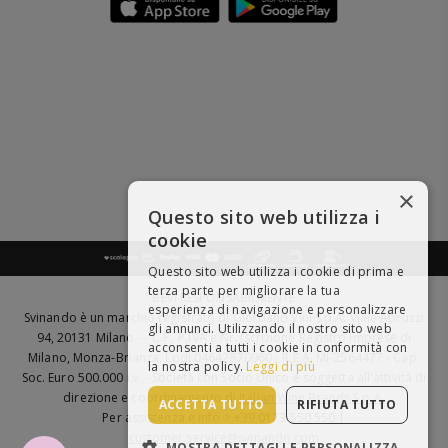
×
Questo sito web utilizza i
cookie
Questo sito web utilizza i cookie di prima e
terza parte per migliorare la tua
BEVI RESPONSABILMENTE
esperienza di navigazione e personalizzare
Svinando è un marchio registrato di Giordano Vini S.p.A. Viale Abruzzi
gli annunci. Utilizzando il nostro sito web
94, 20131 Milano - - C.F., P.IVA e Nr. Iscrizione Registro Imprese di
acconsenti a tutti i cookie in conformità con
Milano, Monza-Brianza, Lodi 04642870960 - R.E.A. MI-2564477 - Cap.
la nostra policy.
Leggi di più
Soc. Euro 500.000 i.v. - Società con Socio Unico e soggetta all'attività di
direzione e coordinamento di
Italian Wine Brands S.p.A.
ACCETTA TUTTO
RIFIUTA TUTTO
Per assistenza e info > +39 0173 550 550 |
customer.service@svinando.com
MOSTRA DETTAGLI E PERSONALIZZA