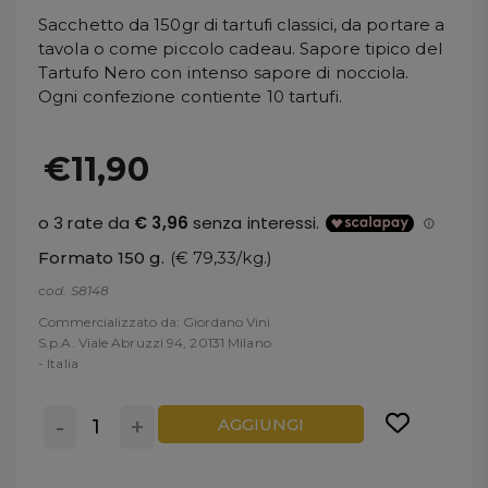
Sacchetto da 150gr di tartufi classici, da portare a
tavola o come piccolo cadeau. Sapore tipico del
Tartufo Nero con intenso sapore di nocciola.
Ogni confezione contiente 10 tartufi.
€11,90
Formato 150 g.
(€ 79,33/kg.)
cod. S8148
Commercializzato da: Giordano Vini
S.p.A. Viale Abruzzi 94, 20131 Milano
- Italia
-
+
AGGIUNGI