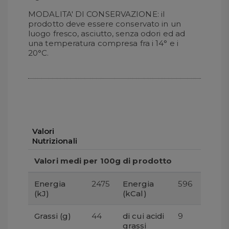
MODALITA' DI CONSERVAZIONE: il
prodotto deve essere conservato in un
luogo fresco, asciutto, senza odori ed ad
una temperatura compresa fra i 14° e i
20°C.
Valori
Nutrizionali
Valori medi per 100g di prodotto
Energia
2475
Energia
596
(kJ)
(kCal)
Grassi (g)
44
di cui acidi
9
grassi