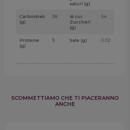
saturi (g)
Carboidrati
38
di cui
34
(g)
Zuccheri
(g)
Proteine
9
Sale (g)
0.02
(g)
SCOMMETTIAMO CHE TI PIACERANNO
ANCHE