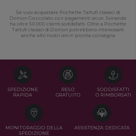
Se vuoi acquistare Pochette Tartufi classici di
Domori Cioccolato con pagamenti sicuri. Svinando
ha oltre 50.000 clienti soddisfatti. Oltre a Pochette
Tartufi classici di Domori potrebbero interessarti
anche altri nostri
vini in pronta consegna
SPEDIZIONE
RESO
SODDISFATTI
RAPIDA
GRATUITO
O RIMBORSATI
MONITORAGGIO DELLA
ASSISTENZA DEDICATA
SPEDIZIONE