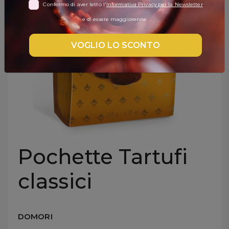
Confermo di aver letto l'
Informativa Privacy per la Newsletter
DISPENSA
e di essere maggiorenne
TUTTO A
-30%
VOGLIO LO SCONTO
Accedi
Gift
Card
Pochette Tartufi
Preferiti
classici
Blog
DOMORI