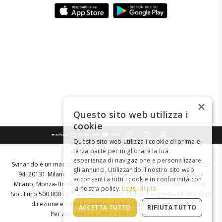
×
Questo sito web utilizza i
cookie
Questo sito web utilizza i cookie di prima e
terza parte per migliorare la tua
BEVI RESPONSABILMENTE
esperienza di navigazione e personalizzare
Svinando è un marchio registrato di Giordano Vini S.p.A. Viale Abruzzi
gli annunci. Utilizzando il nostro sito web
94, 20131 Milano - - C.F., P.IVA e Nr. Iscrizione Registro Imprese di
acconsenti a tutti i cookie in conformità con
Milano, Monza-Brianza, Lodi 04642870960 - R.E.A. MI-2564477 - Cap.
la nostra policy.
Leggi di più
Soc. Euro 500.000 i.v. - Società con Socio Unico e soggetta all'attività di
direzione e coordinamento di
Italian Wine Brands S.p.A.
ACCETTA TUTTO
RIFIUTA TUTTO
Per assistenza e info > +39 0173 550 550 |