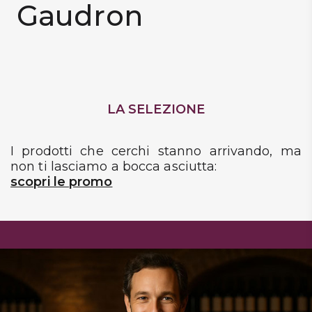
Gaudron
DISPENSA
TUTTO A
-30%
LA SELEZIONE
Accedi
I prodotti che cerchi stanno arrivando, ma
Gift
non ti lasciamo a bocca asciutta:
Card
scopri le promo
Preferiti
Blog