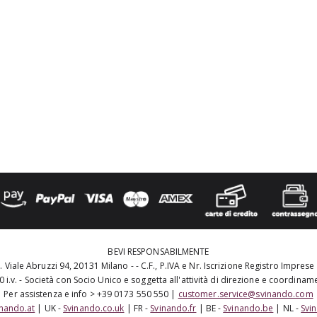
BEVI RESPONSABILMENTE
 Viale Abruzzi 94, 20131 Milano - - C.F., P.IVA e Nr. Iscrizione Registro Impres
 i.v. - Società con Socio Unico e soggetta all'attività di direzione e coordina
Per assistenza e info > +39 0173 550 550 |
customer.service@svinando.com
inando.at
| UK -
Svinando.co.uk
| FR -
Svinando.fr
| BE -
Svinando.be
| NL -
Svi