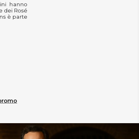
 vini hanno
le dei Rosé
ns è parte
 promo