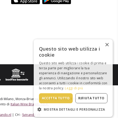
×
Questo sito web utilizza i
cookie
Questo sito web utilizza i cookie di prima e
terza parte per migliorare la tua
esperienza di navigazione e personalizzare
gli annunci. Utilizzando il nostro sito web
acconsenti a tutti i cookie in conformità con
la nostra policy.
Leggi di più
ACCETTA TUTTO
RIFIUTA TUTTO
e di Milano, Monza-Brianza, Lodi 04642870960 - R.E.A. MI-
mento di
Italian Wine Brands S.p.A.
MOSTRA DETTAGLI E PERSONALIZZA
nando.nl
| CH -
Svinando.ch