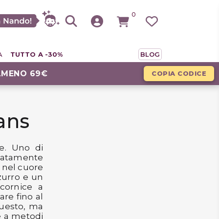
0
A
TUTTO A -30%
BLOG
LMENO 69€
COPIA CODICE
ans
e. Uno di
iatamente
, nel cuore
zzurro e un
 cornice a
are fino al
questo, ma
e a metodi