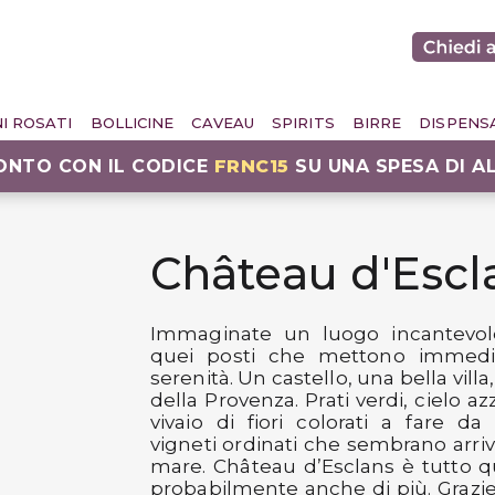
NI ROSATI
BOLLICINE
CAVEAU
SPIRITS
BIRRE
DISPENS
CONTO CON IL CODICE
FRNC15
SU UNA SPESA DI A
Château d'Escl
Immaginate un luogo incantevol
quei posti che mettono immed
serenità. Un castello, una bella villa
della Provenza. Prati verdi, cielo a
vivaio di fiori colorati a fare da
vigneti ordinati che sembrano arriv
mare. Château d’Esclans è tutto 
probabilmente anche di più. Grazi