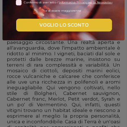
Confermo di aver letto l'
Informativa Privacy per la Newsletter
DISPENSA
e di essere maggiorenne
Ci troviamo in un angolo meraviglioso della
TUTTO A
Toscana. Tra gli orinati vigneti di Bolgheri, si
-30%
VOGLIO LO SCONTO
trova Fattoria Casa di Terra. Architettura
moderna e rigorosa, realizzata in acciaio e
cemento, si integra perfettamente con il
paesaggio circostante. Una realtà aperta e
Accedi
all'avanguardia, dove l'impatto ambientale è
ridotto al minimo. I vigneti, baciati dal sole e
protetti dalle brezze marine, insistono su
terreni di rara complessità e variabilità. Un
Gift
mosaico di ciottoli, depositi marini eolici,
Card
rocce vulcaniche e calcaree che conferisce
alle uve una ricchezza in polifenoli e aromi
Preferiti
ineguagliabile. Qui vengono coltivati, nello
stile di Bolgheri, Cabernet sauvignon,
Blog
Cabernet franc, Merlot, Petit verdot, Syrah e
un po' di Vermentino. Qui, infatti, questi
vitigni trovano un habitat ideale e riescono a
esprimere al meglio la propria personalità,
unica e inconfondibile. Casa di Terra è un'oasi