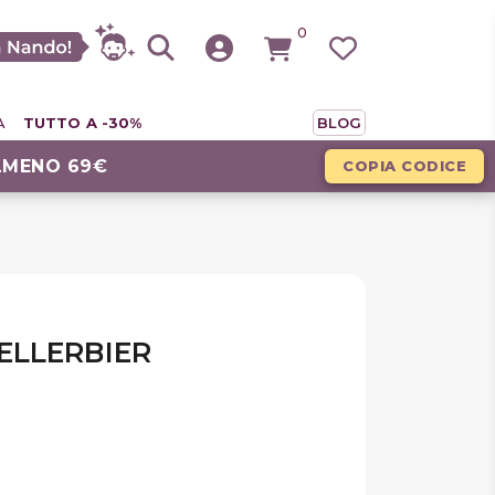
0
A
TUTTO A -30%
BLOG
LMENO 69€
COPIA CODICE
ELLERBIER