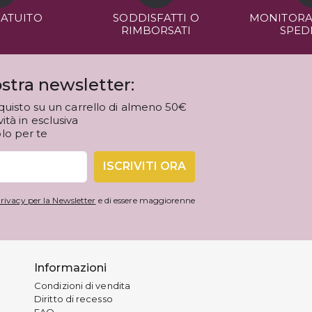
RATUITO
SODDISFATTI O
MONITORA
RIMBORSATI
SPED
stra newsletter:
quisto su un carrello di almeno 50€
tà in esclusiva
olo per te
ISCRIVITI ORA
rivacy per la Newsletter
e di essere maggiorenne
Informazioni
Condizioni di vendita
Diritto di recesso
FAQ