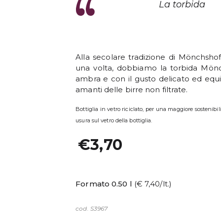
La torbida
Alla secolare tradizione di Mönchshof
una volta, dobbiamo la torbida Mönch
ambra e con il gusto delicato ed equil
amanti delle birre non filtrate.
Bottiglia in vetro riciclato, per una maggiore sostenibi
usura sul vetro della bottiglia.
€3,70
Formato 0.50 l
(€ 7,40/lt.)
cod. S3967