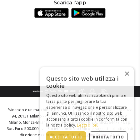
Scarica l'app
×
Questo sito web utilizza i
cookie
Questo sito web utilizza i cookie di prima e
terza parte per migliorare la tua
BEVI RESPONSABILMENTE
esperienza di navigazione e personalizzare
Svinando è un marchio registrato di Giordano Vini S.p.A. Viale Abruzzi
gli annunci. Utilizzando il nostro sito web
94, 20131 Milano - - C.F., P.IVA e Nr. Iscrizione Registro Imprese di
acconsenti a tutti i cookie in conformità con
Milano, Monza-Brianza, Lodi 04642870960 - R.E.A. MI-2564477 - Cap.
la nostra policy.
Leggi di più
Soc. Euro 500.000 i.v. - Società con Socio Unico e soggetta all'attività di
direzione e coordinamento di
Italian Wine Brands S.p.A.
ACCETTA TUTTO
RIFIUTA TUTTO