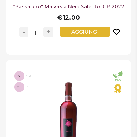
"Passaturo" Malvasia Nera Salento IGP 2022
€12,00
-
+
AGGIUNGI
2
GR
89
D