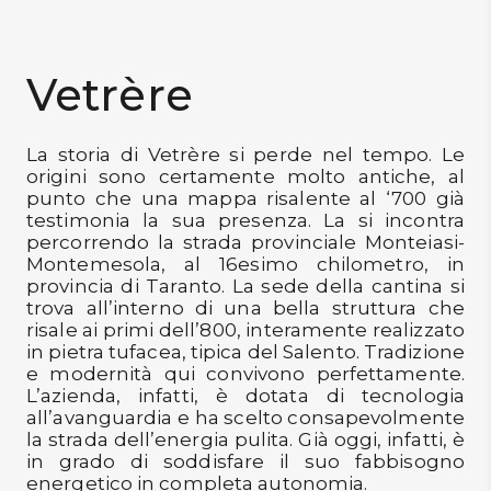
Confermo di aver letto l'
Informativa Privacy per la Newsletter
DISPENSA
e di essere maggiorenne
TUTTO A
Vetrère
-30%
VOGLIO LO SCONTO
La storia di Vetrère si perde nel tempo. Le
origini sono certamente molto antiche, al
Accedi
punto che una mappa risalente al ‘700 già
testimonia la sua presenza. La si incontra
percorrendo la strada provinciale Monteiasi-
Gift
Montemesola, al 16esimo chilometro, in
Card
provincia di Taranto. La sede della cantina si
trova all’interno di una bella struttura che
Preferiti
risale ai primi dell’800, interamente realizzato
in pietra tufacea, tipica del Salento. Tradizione
e modernità qui convivono perfettamente.
Blog
L’azienda, infatti, è dotata di tecnologia
all’avanguardia e ha scelto consapevolmente
la strada dell’energia pulita. Già oggi, infatti, è
in grado di soddisfare il suo fabbisogno
energetico in completa autonomia.