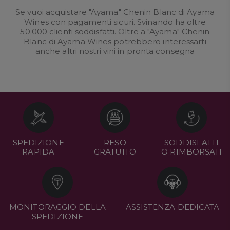
Se vuoi acquistare "Ayama" Chenin Blanc di Ayama
Wines con pagamenti sicuri. Svinando ha oltre
50.000 clienti soddisfatti. Oltre a "Ayama" Chenin
Blanc di Ayama Wines potrebbero interessarti
anche altri nostri
vini in pronta consegna
SPEDIZIONE
RESO
SODDISFATTI
RAPIDA
GRATUITO
O RIMBORSATI
MONITORAGGIO DELLA
ASSISTENZA DEDICATA
SPEDIZIONE