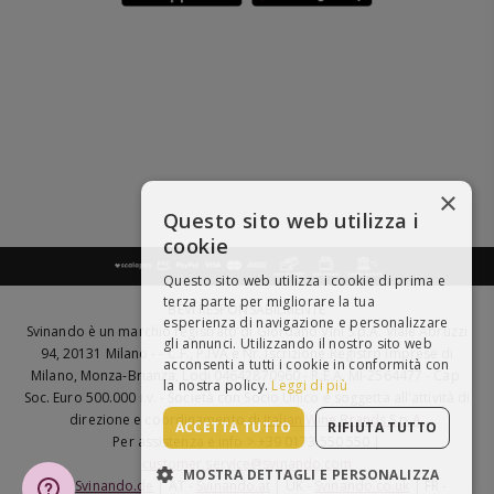
×
Questo sito web utilizza i
cookie
Questo sito web utilizza i cookie di prima e
terza parte per migliorare la tua
BEVI RESPONSABILMENTE
esperienza di navigazione e personalizzare
Svinando è un marchio registrato di Giordano Vini S.p.A. Viale Abruzzi
gli annunci. Utilizzando il nostro sito web
94, 20131 Milano - - C.F., P.IVA e Nr. Iscrizione Registro Imprese di
acconsenti a tutti i cookie in conformità con
Milano, Monza-Brianza, Lodi 04642870960 - R.E.A. MI-2564477 - Cap.
la nostra policy.
Leggi di più
Soc. Euro 500.000 i.v. - Società con Socio Unico e soggetta all'attività di
direzione e coordinamento di
Italian Wine Brands S.p.A.
ACCETTA TUTTO
RIFIUTA TUTTO
Per assistenza e info > +39 0173 550 550 |
customer.service@svinando.com
MOSTRA DETTAGLI E PERSONALIZZA
DE -
Svinando.de
| AT -
Svinando.at
| UK -
Svinando.co.uk
| FR -