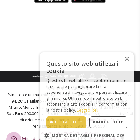
×
Questo sito web utilizza i
cookie
Questo sito web utilizza i cookie di prima e
terza parte per migliorare la tua
BEVI RESPONSABILMENTE
esperienza di navigazione e personalizzare
Svinando è un marchio registrato di Giordano Vini S.p.A. Viale Abruzzi
gli annunci. Utilizzando il nostro sito web
94, 20131 Milano - - C.F., P.IVA e Nr. Iscrizione Registro Imprese di
acconsenti a tutti i cookie in conformità con
Milano, Monza-Brianza, Lodi 04642870960 - R.E.A. MI-2564477 - Cap.
la nostra policy.
Leggi di più
Soc. Euro 500.000 i.v. - Società con Socio Unico e soggetta all'attività di
direzione e coordinamento di
Italian Wine Brands S.p.A.
ACCETTA TUTTO
RIFIUTA TUTTO
Per assistenza e info > +39 0173 550 550 |
customer.service@svinando.com
MOSTRA DETTAGLI E PERSONALIZZA
DE -
Svinando.de
| AT -
Svinando.at
| UK -
Svinando.co.uk
| FR -