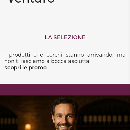
DISPENSA
TUTTO A
-30%
LA SELEZIONE
Accedi
I prodotti che cerchi stanno arrivando, ma
non ti lasciamo a bocca asciutta:
scopri le promo
Gift
Card
Preferiti
Blog