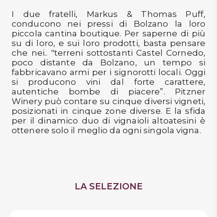
e di essere maggiorenne
I due fratelli, Markus & Thomas Puff,
DISPENSA
conducono nei pressi di Bolzano la loro
TUTTO A
piccola cantina boutique. Per saperne di più
VOGLIO LO SCONTO
-30%
su di loro, e sui loro prodotti, basta pensare
che nei.. "terreni sottostanti Castel Cornedo,
poco distante da Bolzano, un tempo si
fabbricavano armi per i signorotti locali. Oggi
Accedi
si producono vini dal forte carattere,
autentiche bombe di piacere”. Pitzner
Winery può contare su cinque diversi vigneti,
posizionati in cinque zone diverse. E la sfida
Gift
per il dinamico duo di vignaioli altoatesini è
Card
ottenere solo il meglio da ogni singola vigna.
Preferiti
Blog
LA SELEZIONE