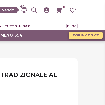
0
A
TUTTO A -30%
BLOG
LMENO 69€
COPIA CODICE
A TRADIZIONALE AL