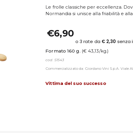
Le frolle classiche per eccellenza. Dov
Normandia si unisce alla friabilità e all
€6,90
Formato 160 g.
(€ 43,13/kg.)
cod. S1543
Commercializzato da: Giordano Vini S.p.A. Viale Ab
Vittima del suo successo