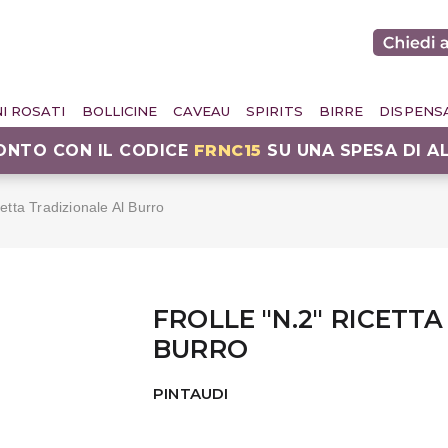
NI ROSATI
BOLLICINE
CAVEAU
SPIRITS
BIRRE
DISPENS
CONTO CON IL CODICE
FRNC15
SU UNA SPESA DI A
cetta Tradizionale Al Burro
FROLLE "N.2" RICETT
BURRO
PINTAUDI