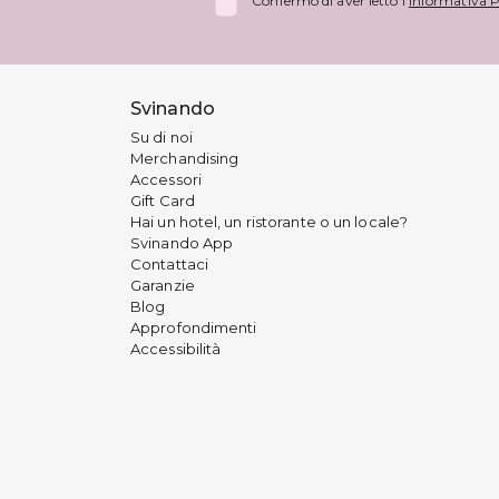
Confermo di aver letto l'
Informativa P
Svinando
Su di noi
Merchandising
Accessori
Gift Card
Hai un hotel, un ristorante o un locale?
Svinando App
Contattaci
Garanzie
Blog
Approfondimenti
Accessibilità