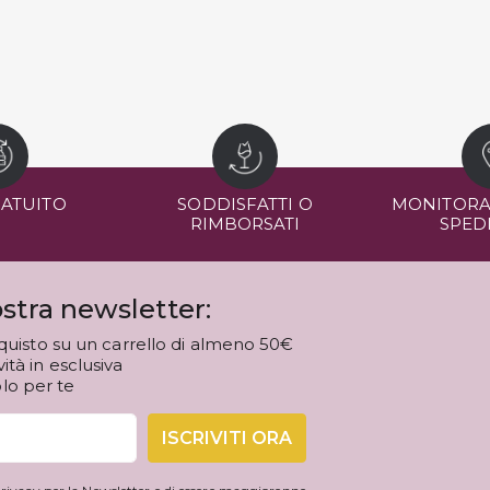
RATUITO
SODDISFATTI O
MONITORA
RIMBORSATI
SPED
stra newsletter:
quisto su un carrello di almeno 50€
tà in esclusiva
olo per te
ISCRIVITI ORA