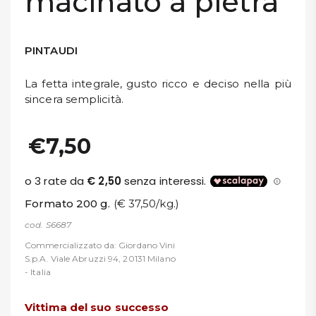
macinato a pietra
PINTAUDI
La fetta integrale, gusto ricco e deciso nella più
sincera semplicità.
€7,50
Formato 200 g.
(€ 37,50/kg.)
cod. S6687
Commercializzato da: Giordano Vini
S.p.A. Viale Abruzzi 94, 20131 Milano
- Italia
Vittima del suo successo