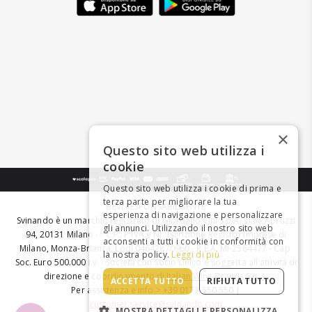
×
Questo sito web utilizza i
cookie
Questo sito web utilizza i cookie di prima e
terza parte per migliorare la tua
BEVI RESPONSABILMENTE
esperienza di navigazione e personalizzare
Svinando è un marchio registrato di Giordano Vini S.p.A. Viale Abruzzi
gli annunci. Utilizzando il nostro sito web
94, 20131 Milano - - C.F., P.IVA e Nr. Iscrizione Registro Imprese di
acconsenti a tutti i cookie in conformità con
Milano, Monza-Brianza, Lodi 04642870960 - R.E.A. MI-2564477 - Cap.
la nostra policy.
Leggi di più
Soc. Euro 500.000 i.v. - Società con Socio Unico e soggetta all'attività di
direzione e coordinamento di
Italian Wine Brands S.p.A.
ACCETTA TUTTO
RIFIUTA TUTTO
Per assistenza e info > +39 0173 550 550 |
customer.service@svinando.com
MOSTRA DETTAGLI E PERSONALIZZA