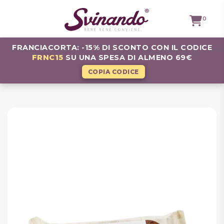
0
FRANCIACORTA: -15% DI SCONTO CON IL CODICE
FRNC15
SU UNA SPESA DI ALMENO 69€
TUTTI I
VINI
COPIA CODICE
VINI ROSSI
VINI
BIANCHI
VINI
ROSATI
BOLLICINE
CAVEAU
SPIRITS
BIRRE