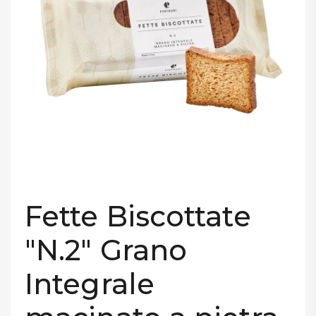
DISPENSA
TUTTO A
-30%
Accedi
Gift
Card
Fette Biscottate
Preferiti
"N.2" Grano
Blog
Integrale