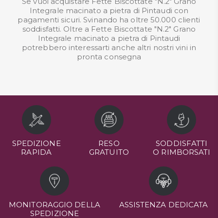
Se vuoi acquistare Fette Biscottate "N.2" Grano
Integrale macinato a pietra di Pintaudi con
pagamenti sicuri. Svinando ha oltre 50.000 clienti
soddisfatti. Oltre a Fette Biscottate "N.2" Grano
Integrale macinato a pietra di Pintaudi
potrebbero interessarti anche altri nostri
vini in
pronta consegna
SPEDIZIONE
RESO
SODDISFATTI
RAPIDA
GRATUITO
O RIMBORSATI
MONITORAGGIO DELLA
ASSISTENZA DEDICATA
SPEDIZIONE