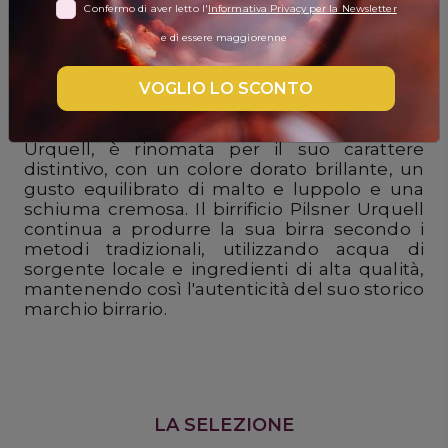
Confermo di aver letto l'
Informativa Privacy per la Newsletter
DISPENSA
e di essere maggiorenne
Il birrificio Pilsner Urquell è un'icona della
TUTTO A
birra ceca, con una storia che risale al 1842.
-30%
VOGLIO LO SCONTO
Situato nella città di Plzeň, è famoso per la
creazione del primo stile di birra Pilsner al
mondo. La sua birra omonima, Pilsner
Urquell, è rinomata per il suo carattere
Accedi
distintivo, con un colore dorato brillante, un
gusto equilibrato di malto e luppolo e una
schiuma cremosa. Il birrificio Pilsner Urquell
continua a produrre la sua birra secondo i
Gift
metodi tradizionali, utilizzando acqua di
Card
sorgente locale e ingredienti di alta qualità,
mantenendo così l'autenticità del suo storico
Preferiti
marchio birrario.
Blog
LA SELEZIONE