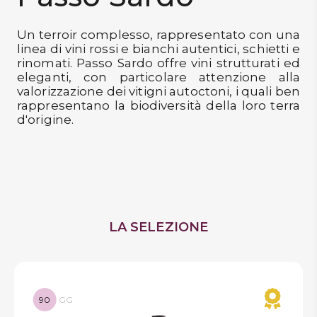
DISPENSA
Un terroir complesso, rappresentato con una
TUTTO A
linea di vini rossi e bianchi autentici, schietti e
-30%
rinomati. Passo Sardo offre vini strutturati ed
eleganti, con particolare attenzione alla
valorizzazione dei vitigni autoctoni, i quali ben
rappresentano la biodiversità della loro terra
Accedi
d'origine.
Gift
Card
Preferiti
LA SELEZIONE
Blog
90
GG