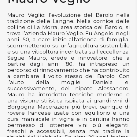
DISPENSA
Mauro Veglio: l’evoluzione del Barolo nella
TUTTO A
tradizione delle Langhe. Nella cornice delle
-30%
colline di La Morra, area storica del Barolo, si
trova l’azienda Mauro Veglio. Fu Angelo, negli
anni ’50, a dare inizio all'azienda di famiglia,
scommettendo su un’agricoltura sostenibile
Accedi
e su una viticoltura incentrata sull’eccellenza.
Segue Mauro, erede e innovatore, che a
partire dagli anni ’80, ha intrapreso un
percorso di rinnovamento che ha contribuito
Gift
a cambiare il volto stesso del Barolo. Con
Card
l’aiuto della moglie Daniela e,
successivamente, del nipote Alessandro,
Preferiti
Mauro ha introdotto tecniche moderne e
una visione stilistica ispirata ai grandi vini di
Blog
Borgogna. Macerazioni più brevi, barrique di
rovere francese usate con equilibrio e una
cura maniacale in vigna e in cantina hanno
permesso di ottenere vini più eleganti,
freschi e accessibili, senza mai tradire la